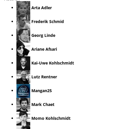
Arta Adler
Frederik Schmid
Georg Linde
Ariane Afsari
Kai-Uwe Kohlschmidt
Lutz Rentner
Mangan25
Mark Chaet
Momo Kohlschmidt