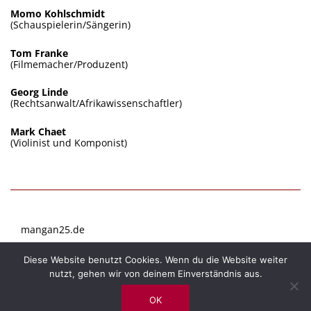
Momo Kohlschmidt
(Schauspielerin/Sängerin)
Tom Franke
(Filmemacher/Produzent)
Georg Linde
(Rechtsanwalt/Afrikawissenschaftler)
Mark Chaet
(Violinist und Komponist)
mangan25.de
Diese Website benutzt Cookies. Wenn du die Website weiter
mangan25.de
Kontakt
Impressum | Datenschutz
nutzt, gehen wir von deinem Einverständnis aus.
All rights reserved | © 2026 Mangan25
OK