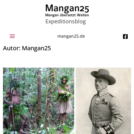
Zum
Inhalt
springen
Expeditionsblog
mangan25.de
Autor:
Mangan25
Seite
Seite
Seite
Seite
Seite