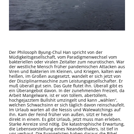
Der Philosoph Byung-Chul Han spricht von der
Müdigkeitsgesellschaft, vom Paradigmenwechsel vom
bakteriellen oder viralen Zeitalter zum neurotischen. War
der westliche Mensch früher pandemischen Attacken aus
Viren und Bakterien im Kleinen, und Kriegen, kalten wie
heißen, im Großen ausgesetzt, wandelt er sich jetzt von
der Disziplinarmaschine zum Leistungsgesellschafter. Er
muß überall gut sein. Das Gute flutet ihn. Überall gibt es
ein Überangebot davon. In der zunehmenden Freizeit, da
Arbeit Mangelware, ist er von tollem, abertollem,
hochgejazztem Bullshit umzingelt und kann „wählen“,
welchen Schwachsinn er sich täglich davon reinschaufelt.
Im Urlaub warten all die Nessis und Walewatchings auf
ihn. Kam der Feind früher von außen, sitzt er heute
direkt in einem. Es gibt Urlaub, jetzt muss man erleben.
Starke Anreize sind nötig. Die katastrophische Erwartung,
die Lebensvorstellung eines Neanderthalers, ist tief in
uns verbaut. Die Evangelisten haben daraus die Bibel