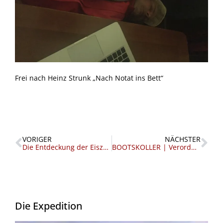
Frei nach Heinz Strunk „Nach Notat ins Bett“
Zurück
Nä
VORIGER
NÄCHSTER
Die Entdeckung der Eiszeit
BOOTSKOLLER | Verordneter Landgang
Die Expedition