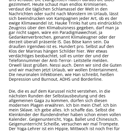
gezimmert. Heute schaut man endlos Krimiserien,
verdaut die täglichen Schlamassel der Welt in den
Nachrichten oder sucht nach Monstern im Urlaub, lässt
sich beeindrucken von Kampagnen jeder Art, ob es der
ewige Klimawandel ist, Hauke Trinks hat uns eindrücklich
Zeugniss über den Klimabuisness gegeben, darf man ja
gar nicht sagen, wäre ein Paradigmawechsel, ja
Gedankenverbrechen, genannt Klimaleugner oder der
derzeit überall präsente IS. Das Böse kann sein. Da
draußen irgendwo ist es. Hundert pro. Selbst auf den
Klos der Marinas hängen Schilder hier. Wer etwas
verdächtiges beobachtet, soll es unter der und der
Telefonnummer der Anti-Terror- Leitstelle melden.
Orwell lässt grüßen. Nessi auch. Denn wir sind die Guten
und wir machen jetzt Urlaub, wir wollen Entertainment.
Die neuronalen Infektionen, wie Han schreibt, heißen
Depression und Burnout, ADHS und Borderline.
Die, die es auf dem Karussel nicht verstehen, in die
nächsten Runden der Selbstausbeutung und des
allgemeinen Gaga zu kommen, dürfen sich diesen
modernen Plagen erwähren. Ich bin mein Chef. Ich bin
mein Sklave. Ich gebe alles. Ich schaffe das. Selbst die
Kleinkinder der Rundendreher haben schon einen vollen
Kalender. Geigenuntericht, Yoga, Ballet und Chinesisch.
Geigenunterricht Scheiße, versuchen wir mal Trompete.
Der Yoga-Lehrer ist ein Hippie, Mittwoch ist noch frei für