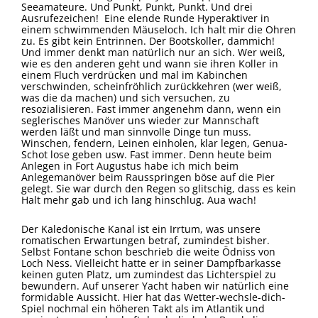
Seeamateure. Und Punkt, Punkt, Punkt. Und drei
Ausrufezeichen! Eine elende Runde Hyperaktiver in
einem schwimmenden Mäuseloch. Ich halt mir die Ohren
zu. Es gibt kein Entrinnen. Der Bootskoller, dammich!
Und immer denkt man natürlich nur an sich. Wer weiß,
wie es den anderen geht und wann sie ihren Koller in
einem Fluch verdrücken und mal im Kabinchen
verschwinden, scheinfröhlich zurückkehren (wer weiß,
was die da machen) und sich versuchen, zu
resozialisieren. Fast immer angenehm dann, wenn ein
seglerisches Manöver uns wieder zur Mannschaft
werden läßt und man sinnvolle Dinge tun muss.
Winschen, fendern, Leinen einholen, klar legen, Genua-
Schot lose geben usw. Fast immer. Denn heute beim
Anlegen in Fort Augustus habe ich mich beim
Anlegemanöver beim Rausspringen böse auf die Pier
gelegt. Sie war durch den Regen so glitschig, dass es kein
Halt mehr gab und ich lang hinschlug. Aua wach!
Der Kaledonische Kanal ist ein Irrtum, was unsere
romatischen Erwartungen betraf, zumindest bisher.
Selbst Fontane schon beschrieb die weite Ödniss von
Loch Ness. Vielleicht hatte er in seiner Dampfbarkasse
keinen guten Platz, um zumindest das Lichterspiel zu
bewundern. Auf unserer Yacht haben wir natürlich eine
formidable Aussicht. Hier hat das Wetter-wechsle-dich-
Spiel nochmal ein höheren Takt als im Atlantik und