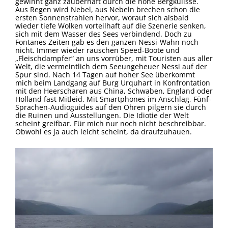
gewinnt ganz zauberhaft durch die hohe Bergkulisse.
Aus Regen wird Nebel, aus Nebeln brechen schon die
ersten Sonnenstrahlen hervor, worauf sich alsbald
wieder tiefe Wolken vorteilhaft auf die Szenerie senken,
sich mit dem Wasser des Sees verbindend. Doch zu
Fontanes Zeiten gab es den ganzen Nessi-Wahn noch
nicht. Immer wieder rauschen Speed-Boote und
„Fleischdampfer“ an uns vorrüber, mit Touristen aus aller
Welt, die vermeintlich dem Seeungeheuer Nessi auf der
Spur sind. Nach 14 Tagen auf hoher See überkommt
mich beim Landgang auf Burg Urquhart in Konfrontation
mit den Heerscharen aus China, Schwaben, England oder
Holland fast Mitleid. Mit Smartphones im Anschlag, Fünf-
Sprachen-Audioguides auf den Ohren pilgern sie durch
die Ruinen und Ausstellungen. Die Idiotie der Welt
scheint greifbar. Für mich nur noch nicht beschreibbar.
Obwohl es ja auch leicht scheint, da draufzuhauen.