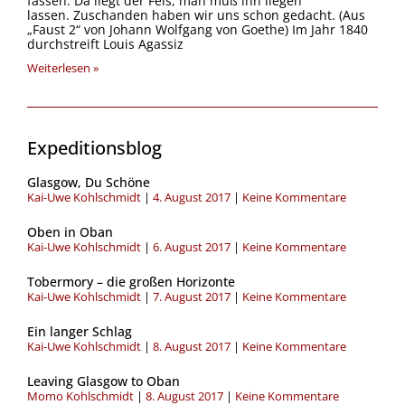
fassen. Da liegt der Fels, man muß ihn liegen
lassen. Zuschanden haben wir uns schon gedacht. (Aus
„Faust 2“ von Johann Wolfgang von Goethe) Im Jahr 1840
durchstreift Louis Agassiz
Weiterlesen »
Expeditionsblog
Seite
Seite
Seite
Seite
Seite
Glasgow, Du Schöne
Kai-Uwe Kohlschmidt
4. August 2017
Keine Kommentare
Oben in Oban
Kai-Uwe Kohlschmidt
6. August 2017
Keine Kommentare
Tobermory – die großen Horizonte
Kai-Uwe Kohlschmidt
7. August 2017
Keine Kommentare
Ein langer Schlag
Kai-Uwe Kohlschmidt
8. August 2017
Keine Kommentare
Leaving Glasgow to Oban
Momo Kohlschmidt
8. August 2017
Keine Kommentare