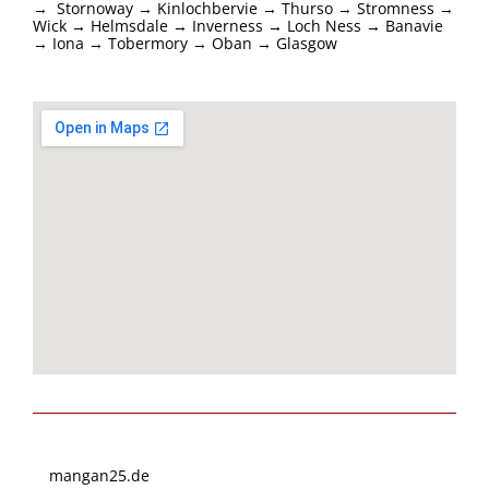
→
Stornoway → Kinlochbervie → Thurso → Stromness →
Wick → Helmsdale → Inverness → Loch Ness → Banavie
→ Iona → Tobermory → Oban → Glasgow
mangan25.de