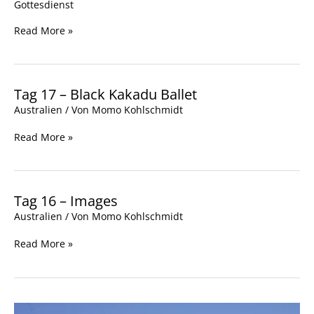
Gottesdienst
Read More »
Tag 17 – Black Kakadu Ballet
Tag
17
Australien
/ Von
Momo Kohlschmidt
–
Black
Read More »
Kakadu
Ballet
Tag 16 – Images
Tag
16
Australien
/ Von
Momo Kohlschmidt
–
Images
Read More »
Tag