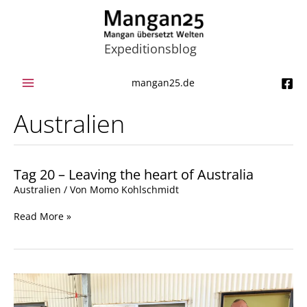
Zum
Inhalt
springen
Expeditionsblog
mangan25.de
Australien
Tag 20 – Leaving the heart of Australia
Tag
20
Australien
/ Von
Momo Kohlschmidt
–
Leaving
Read More »
the
heart
of
Australia
Tag
18
–