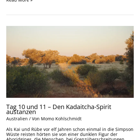
Tag
10
und
11
–
Den
Kadaitcha-
Spirit
austanzen
Tag 10 und 11 – Den Kadaitcha-Spirit
austanzen
Australien
/ Von
Momo Kohlschmidt
Als Kai und Rübe vor elf Jahren schon einmal in die Simpson
Wüste reisten hörten sie von einer dunklen Figur der
Aboridgines, die Menschen, bei Grenzüberschreitungen