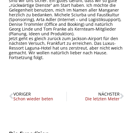
sind wir uns sicher. Ein gutes Gefühl, dass wir so gute
„rückwärtige Dienste“ am Start haben. Ich möchte die
Gelegenheit benutzen, mich im Namen aller Manganer
herzlich zu bedanken. Michele Sciurba und Faustkultur
(Sponsoring), Arta Adler (Internet – und Logistiksupport),
Denise Trommler (Office and Booking) und natürlich
Georg Linde und Tom Franke als Kernteam-Mitglieder
(Planung, Ideen und Produktion).
Jetzt geht es gleich zurück zum Jackson-Airport für den
nächsten Versuch, Frankfurt zu erreichen. Das Luxus-
Ressort Laguna-Hotel hat uns zerstreut, aber nicht weich
gemacht. Wir wollen natürlich lieber nach Hause.
Fortsetzung folgt.
Zurück
Nä
VORIGER
NÄCHSTER
Schon wieder beten
Die letzten Meter