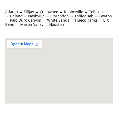
Atlanta → Ellijay → Cullowhee → Robinsville → Tellico-Lake
→ Delano → Nashville → Clarendon → Tahlequah → Lawton
→ Palo Duro Canyon → White Sands → Hueco Tanks → Big
Bend → Mason Valley → Houston