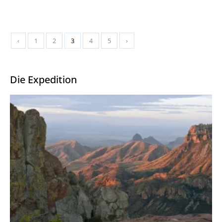
‹
1
2
3
4
5
›
Die Expedition