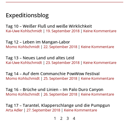
Expeditionsblog
S
S
S
S
Tag 10 – Weißer Fluß und weiße Wirklichkeit
e
e
e
e
Kai-Uwe Kohlschmidt
19. September 2018
Keine Kommentare
i
i
i
i
t
t
t
t
Tag 12 – Leben im Mangan-Labor
e
e
e
e
Momo Kohlschmidt
22. September 2018
Keine Kommentare
Tag 13 – Neues Land und altes Leid
Kai-Uwe Kohlschmidt
23. September 2018
Keine Kommentare
Tag 14 – Auf dem Commanchie PowWow Festival
Momo Kohlschmidt
25. September 2018
Keine Kommentare
Tag 16 – Brüche und Linien – Im Palo Duro Canyon
Momo Kohlschmidt
26. September 2018
Keine Kommentare
Tag 17 – Tarantel, Klapperschlange und die Pumpgun
Arta Adler
27. September 2018
Keine Kommentare
1
2
3
4