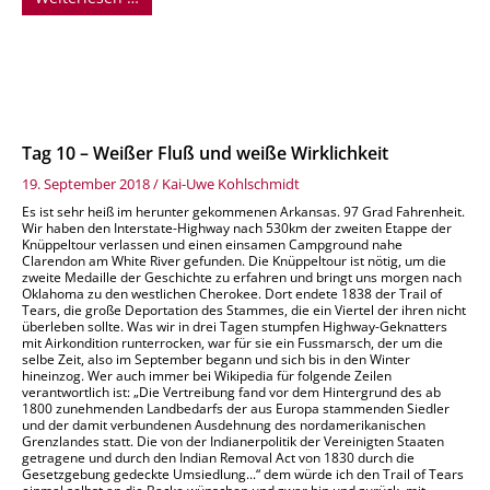
Tag 10 – Weißer Fluß und weiße Wirklichkeit
19. September 2018
/
Kai-Uwe Kohlschmidt
Es ist sehr heiß im herunter gekommenen Arkansas. 97 Grad Fahrenheit.
Wir haben den Interstate-Highway nach 530km der zweiten Etappe der
Knüppeltour verlassen und einen einsamen Campground nahe
Clarendon am White River gefunden. Die Knüppeltour ist nötig, um die
zweite Medaille der Geschichte zu erfahren und bringt uns morgen nach
Oklahoma zu den westlichen Cherokee. Dort endete 1838 der Trail of
Tears, die große Deportation des Stammes, die ein Viertel der ihren nicht
überleben sollte. Was wir in drei Tagen stumpfen Highway-Geknatters
mit Airkondition runterrocken, war für sie ein Fussmarsch, der um die
selbe Zeit, also im September begann und sich bis in den Winter
hineinzog. Wer auch immer bei Wikipedia für folgende Zeilen
verantwortlich ist: „Die Vertreibung fand vor dem Hintergrund des ab
1800 zunehmenden Landbedarfs der aus Europa stammenden Siedler
und der damit verbundenen Ausdehnung des nordamerikanischen
Grenzlandes statt. Die von der Indianerpolitik der Vereinigten Staaten
getragene und durch den Indian Removal Act von 1830 durch die
Gesetzgebung gedeckte Umsiedlung...“ dem würde ich den Trail of Tears