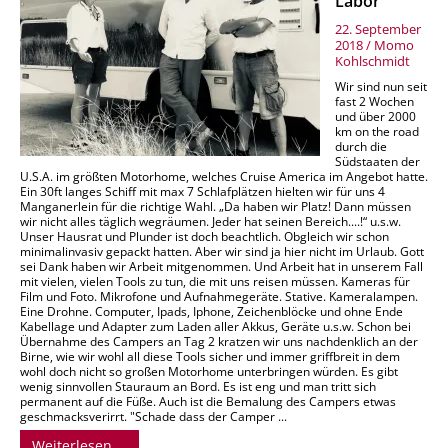
Labor
22. September
2018
/
Momo
Kohlschmidt
Wir sind nun seit
fast 2 Wochen
und über 2000
km on the road
durch die
Südstaaten der
U.S.A. im größten Motorhome, welches Cruise America im Angebot hatte.
Ein 30ft langes Schiff mit max 7 Schlafplätzen hielten wir für uns 4
Manganerlein für die richtige Wahl. „Da haben wir Platz! Dann müssen
wir nicht alles täglich wegräumen. Jeder hat seinen Bereich....!“ u.s.w.
Unser Hausrat und Plunder ist doch beachtlich. Obgleich wir schon
minimalinvasiv gepackt hatten. Aber wir sind ja hier nicht im Urlaub. Gott
sei Dank haben wir Arbeit mitgenommen. Und Arbeit hat in unserem Fall
mit vielen, vielen Tools zu tun, die mit uns reisen müssen. Kameras für
Film und Foto. Mikrofone und Aufnahmegeräte. Stative. Kameralampen.
Eine Drohne. Computer, Ipads, Iphone, Zeichenblöcke und ohne Ende
Kabellage und Adapter zum Laden aller Akkus, Geräte u.s.w. Schon bei
Übernahme des Campers an Tag 2 kratzen wir uns nachdenklich an der
Birne, wie wir wohl all diese Tools sicher und immer griffbreit in dem
wohl doch nicht so großen Motorhome unterbringen würden. Es gibt
wenig sinnvollen Stauraum an Bord. Es ist eng und man tritt sich
permanent auf die Füße. Auch ist die Bemalung des Campers etwas
geschmacksverirrt. "Schade dass der Camper ...
Weiterlesen …