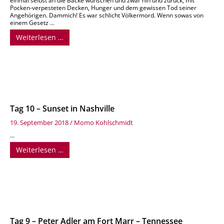
einmal selbst an die Backe wünschen und zwar hin und zurück, mit
Pocken-verpesteten Decken, Hunger und dem gewissen Tod seiner
Angehörigen. Dammich! Es war schlicht Völkermord. Wenn sowas von
einem Gesetz ...
Weiterlesen …
Tag 10 – Sunset in Nashville
19. September 2018
/
Momo Kohlschmidt
...
Weiterlesen …
Tag 9 – Peter Adler am Fort Marr – Tennessee