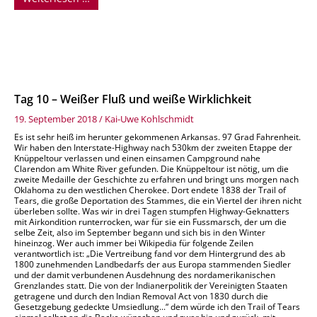
Tag 10 – Weißer Fluß und weiße Wirklichkeit
19. September 2018
/
Kai-Uwe Kohlschmidt
Es ist sehr heiß im herunter gekommenen Arkansas. 97 Grad Fahrenheit.
Wir haben den Interstate-Highway nach 530km der zweiten Etappe der
Knüppeltour verlassen und einen einsamen Campground nahe
Clarendon am White River gefunden. Die Knüppeltour ist nötig, um die
zweite Medaille der Geschichte zu erfahren und bringt uns morgen nach
Oklahoma zu den westlichen Cherokee. Dort endete 1838 der Trail of
Tears, die große Deportation des Stammes, die ein Viertel der ihren nicht
überleben sollte. Was wir in drei Tagen stumpfen Highway-Geknatters
mit Airkondition runterrocken, war für sie ein Fussmarsch, der um die
selbe Zeit, also im September begann und sich bis in den Winter
hineinzog. Wer auch immer bei Wikipedia für folgende Zeilen
verantwortlich ist: „Die Vertreibung fand vor dem Hintergrund des ab
1800 zunehmenden Landbedarfs der aus Europa stammenden Siedler
und der damit verbundenen Ausdehnung des nordamerikanischen
Grenzlandes statt. Die von der Indianerpolitik der Vereinigten Staaten
getragene und durch den Indian Removal Act von 1830 durch die
Gesetzgebung gedeckte Umsiedlung...“ dem würde ich den Trail of Tears