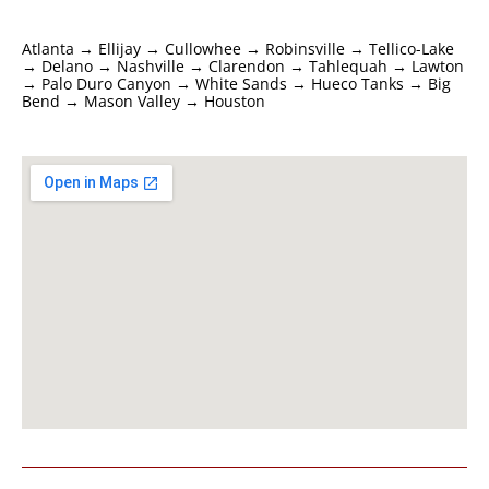
Atlanta → Ellijay → Cullowhee → Robinsville → Tellico-Lake
→ Delano → Nashville → Clarendon → Tahlequah → Lawton
→ Palo Duro Canyon → White Sands → Hueco Tanks → Big
Bend → Mason Valley → Houston