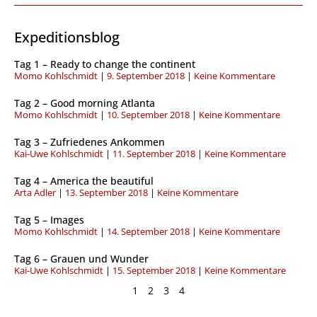
Expeditionsblog
S
S
S
S
Tag 1 – Ready to change the continent
e
e
e
e
Momo Kohlschmidt
9. September 2018
Keine Kommentare
i
i
i
i
t
t
t
t
Tag 2 – Good morning Atlanta
e
e
e
e
Momo Kohlschmidt
10. September 2018
Keine Kommentare
Tag 3 – Zufriedenes Ankommen
Kai-Uwe Kohlschmidt
11. September 2018
Keine Kommentare
Tag 4 – America the beautiful
Arta Adler
13. September 2018
Keine Kommentare
Tag 5 – Images
Momo Kohlschmidt
14. September 2018
Keine Kommentare
Tag 6 – Grauen und Wunder
Kai-Uwe Kohlschmidt
15. September 2018
Keine Kommentare
1
2
3
4