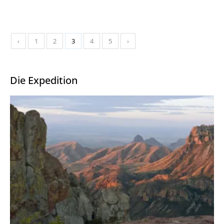
‹
1
2
3
4
5
›
Die Expedition