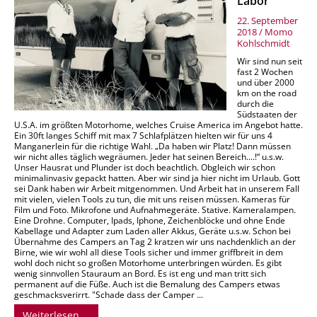
Labor
22. September
2018
/
Momo
Kohlschmidt
Wir sind nun seit
fast 2 Wochen
und über 2000
km on the road
durch die
Südstaaten der
U.S.A. im größten Motorhome, welches Cruise America im Angebot hatte.
Ein 30ft langes Schiff mit max 7 Schlafplätzen hielten wir für uns 4
Manganerlein für die richtige Wahl. „Da haben wir Platz! Dann müssen
wir nicht alles täglich wegräumen. Jeder hat seinen Bereich....!“ u.s.w.
Unser Hausrat und Plunder ist doch beachtlich. Obgleich wir schon
minimalinvasiv gepackt hatten. Aber wir sind ja hier nicht im Urlaub. Gott
sei Dank haben wir Arbeit mitgenommen. Und Arbeit hat in unserem Fall
mit vielen, vielen Tools zu tun, die mit uns reisen müssen. Kameras für
Film und Foto. Mikrofone und Aufnahmegeräte. Stative. Kameralampen.
Eine Drohne. Computer, Ipads, Iphone, Zeichenblöcke und ohne Ende
Kabellage und Adapter zum Laden aller Akkus, Geräte u.s.w. Schon bei
Übernahme des Campers an Tag 2 kratzen wir uns nachdenklich an der
Birne, wie wir wohl all diese Tools sicher und immer griffbreit in dem
wohl doch nicht so großen Motorhome unterbringen würden. Es gibt
wenig sinnvollen Stauraum an Bord. Es ist eng und man tritt sich
permanent auf die Füße. Auch ist die Bemalung des Campers etwas
geschmacksverirrt. "Schade dass der Camper ...
Weiterlesen …