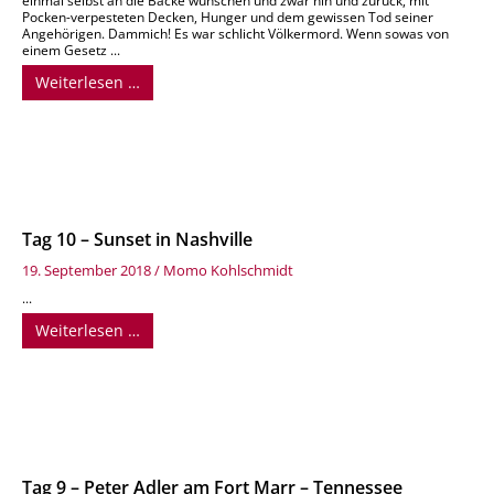
einmal selbst an die Backe wünschen und zwar hin und zurück, mit
Pocken-verpesteten Decken, Hunger und dem gewissen Tod seiner
Angehörigen. Dammich! Es war schlicht Völkermord. Wenn sowas von
einem Gesetz ...
Weiterlesen …
Tag 10 – Sunset in Nashville
19. September 2018
/
Momo Kohlschmidt
...
Weiterlesen …
Tag 9 – Peter Adler am Fort Marr – Tennessee