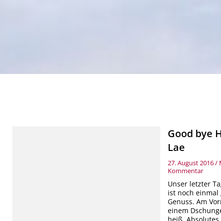
zu
Good bye 
Good
Lae
bye
Helds
–
27. August 2016
/
Welc
Kommentar
Lae
Unser letzter T
ist noch einmal
Genuss. Am Vor
einem Dschungel
heiß. Absolutes