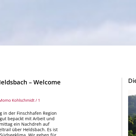
Di
Heldsbach – Welcome
bach
Momo Kohlschmidt
/
1
ome
ag in der Finschhafen Region
 gut bepackt mit Arbeit und
mittag ein Nachdreh auf
trail über Heldsbach. Es ist
 Südseeklima. Wir gehen für