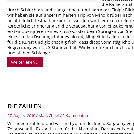
die Kamera mit
durch Schluchten und Hänge hinauf und herunter. Einige Bild
wir haben sie auf unserem harten Trip von Mindik rüber nac
nicht bildlich festhalten können, werden wir hier noch in de
körperliche Erinnerung an die Verausgabung von einst kommt 
ersten Überqueren eines Flusses, oder beim Springen von Ste
eines steilen Dschungelpfades hinauf, klingelt bei allen in der
für die Kunst und gleichzeitig froh, dass diese vormittägliche
Begrenzung von ca. 3 Stunden hat. Wir kehren zum Lunch zu 
und stehen Schlange ...
Weiterlesen …
zu
DIE ZAHLEN
DIE
ZAHLEN
27. August 2016
/
Mark Chaet
/
2 Kommentare
Wir lieben Zahlen. Und wir sind gut im Rechnen. Sorgfältig v
Zeitabschnitt. Das gilt auch für das Nichtstun. Daraus entsteh