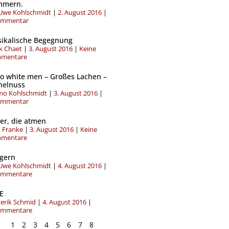
S
S
S
S
S
S
S
S
mmern.
e
e
e
e
e
e
e
e
-Uwe Kohlschmidt
2. August 2016
i
i
i
i
i
i
i
i
ommentar
t
t
t
t
t
t
t
t
e
e
e
e
e
e
e
e
ikalische Begegnung
k Chaet
3. August 2016
Keine
mentare
lo white men – Großes Lachen –
helnuss
o Kohlschmidt
3. August 2016
ommentar
der, die atmen
 Franke
3. August 2016
Keine
mentare
gern
-Uwe Kohlschmidt
4. August 2016
ommentare
E
derik Schmid
4. August 2016
ommentare
1
2
3
4
5
6
7
8