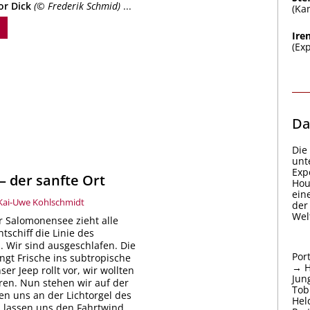
der
or Dick
(© Frederik Schmid)
...
(Ka
Arbeit
Ire
(Ex
Da
Die
unt
Exp
– der sanfte Ort
Hou
ein
Kai-Uwe Kohlschmidt
der
Welt
 Salomonensee zieht alle
tschiff die Linie des
. Wir sind ausgeschlafen. Die
Por
ngt Frische ins subtropische
→ H
er Jeep rollt vor, wir wollten
Jun
en. Nun stehen wir auf der
Tob
ten uns an der Lichtorgel des
Hel
 lassen uns den Fahrtwind