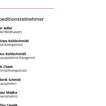
peditionsteilnehmer
er Adler
ler/Bildhauer)
-Uwe Kohlschmidt
tor/Komponist)
o Kohlschmidt
hauspielerin/Sängerin)
k Chaet
olinist/Komponist)
derik Schmid
hauspieler)
asz Maijka
meramann)
ffen Cieplik