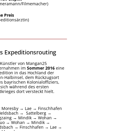
meramann/Filmemacher)
ne Preis
peditionsärztin)
s Expeditionsrouting
 Künstler von Mangan25
ernahmen im
Sommer 2016
eine
edition in das Hochland der
n-Halbinsel, dem Rückzugsort
es bayrischen Kolonialoffiziers,
 sich während des ersten
krieges dort versteckt hielt.
t Moresby → Lae → Finschhafen
eldsbach → Sattelberg →
gzaing → Mindik → Wohan →
uo → Wohan → Mindik →
dsbach → Finschhafen → Lae →