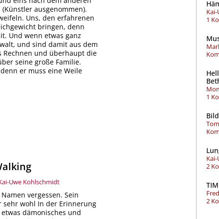
n und eins nach dem anderen
Hä
 O (Künstler ausgenommen).
Kai
weifeln. Uns, den erfahrenen
1 K
eichgewicht bringen, denn
mit. Und wenn etwas ganz
Mus
ewalt, und sind damit aus dem
Mar
as Rechnen und überhaupt die
Kom
über seine große Familie.
, denn er muss eine Weile
Hel
Bet
Mom
1 K
Bil
Tom
Kom
Lun
Kai
alking
2 K
Kai-Uwe Kohlschmidt
TIM
Fre
n Namen vergessen. Sein
2 K
r sehr wohl In der Erinnerung
gt etwas dämonisches und