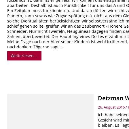
lückenlos ist, dann ist er perfekt. Wir können uns entspanne
abarbeiten. Deshalb ist auch Pünktlichkeit für uns das A und
Ein Zeitplan muss funktionieren. Und daran dürfen wir nicht z
Planern, kann sowas wie Zugverspätung o.ä. nicht aus dem Gl
solche Eventualitäten berücksichtigen wir selbstverständlich 
schief gehen sollte, greifen wir an das Zauberwort - Höhere G
Schneider. Nur nicht zweifeln. Neuguineas dagegen finden d
Zahlen, überbewertet. Der Häuptling eines Dorfes erzählt mir 
Meine Frage nach der Alter seiner Kindern ist wohl irritierend
nachdenken. Zögernd sagt ...
Weiterlesen …
Detzman W
26. August 2016
/
Ich habe seine
Gesicht wird mi
bleiben. Es lie