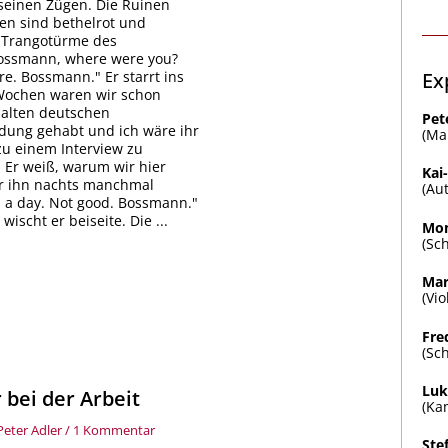
 seinen Zügen. Die Ruinen
en sind bethelrot und
e Trangotürme des
ossmann, where were you?
Ex
re. Bossmann." Er starrt ins
 Wochen waren wir schon
 alten deutschen
Pet
edung gehabt und ich wäre ihr
(Ma
u einem Interview zu
. Er weiß, warum wir hier
Kai
er ihn nachts manchmal
(Au
s a day. Not good. Bossmann."
ischt er beiseite. Die ...
Mom
(Sc
Mar
(Vi
Fre
(Sc
Luk
zu
 bei der Arbeit
(Ka
Peter
Adler
Peter Adler
/
1 Kommentar
bei
Ste