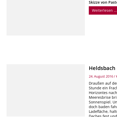
Skizze von Past
Weiterlesen …
Heldsbach 
24. August 2016
/
Draußen auf der
Stunde ein Frach
Horizontes nach
Meeresbrise bri
Sonnenspiel. Uns
doch baden fahr
Ladefläche, hal
Daches fest und