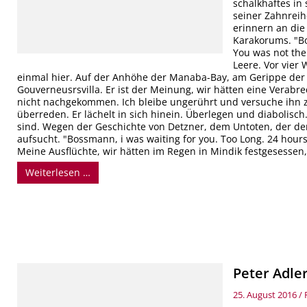
schalkhaftes in
seiner Zahnreih
erinnern an di
Karakorums. "B
You was not the
Leere. Vor vier
einmal hier. Auf der Anhöhe der Manaba-Bay, am Gerippe der
Gouverneusrsvilla. Er ist der Meinung, wir hätten eine Verabr
nicht nachgekommen. Ich bleibe ungerührt und versuche ihn z
überreden. Er lächelt in sich hinein. Überlegen und diabolisch
sind. Wegen der Geschichte von Detzner, dem Untoten, der d
aufsucht. "Bossmann, i was waiting for you. Too Long. 24 hour
Meine Ausflüchte, wir hätten im Regen in Mindik festgesessen, w
Weiterlesen …
Peter Adler
25. August 2016
/