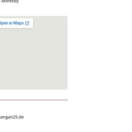
t Moresby
angan25.de