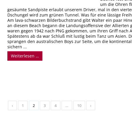
um die Ohren fl
gesäumte Sandpiste erlaubt unserem Driver, mal in den viert
Dschungel wird zum grünen Tunnel. Was für eine lässige Freih
Am lava-schwarzen Bilderbuchstrand gibt Walter ein paar Hin
an diesem Beach begann die Landungsoffensive der Allierten g
waren gegen 1942 nach PNG gekommen, um ihren Griff nach Au
Spätestens ab da war Schluß mit lustig beim Tanz um Asien. D
sprangen den australischen Boys zur Seite, um die kontinental
sichern ...
Weiterlesen …
‹
1
2
3
4
…
10
›