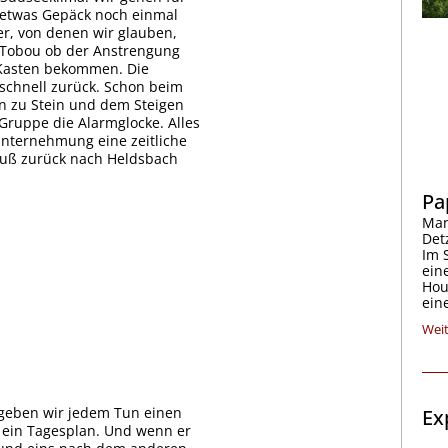
 etwas Gepäck noch einmal
er, von denen wir glauben,
h Tobou ob der Anstrengung
n Kasten bekommen. Die
schnell zurück. Schon beim
in zu Stein und dem Steigen
 Gruppe die Alarmglocke. Alles
 Unternehmung eine zeitliche
Fuß zurück nach Heldsbach
Pa
Man
Det
Im 
ein
Hou
ein
Weit
ergeben wir jedem Tun einen
Ex
t ein Tagesplan. Und wenn er