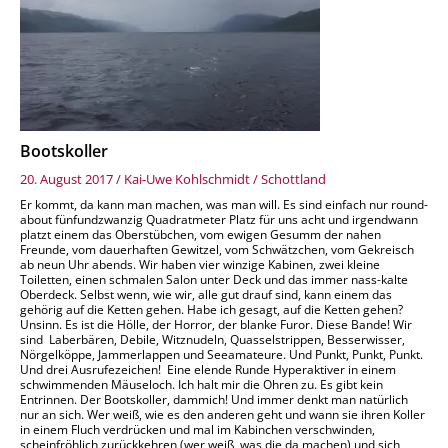
Bootskoller
20. August 2017
/
Kai-Uwe Kohlschmidt
/
Schottland
Er kommt, da kann man machen, was man will. Es sind einfach nur round-
about fünfundzwanzig Quadratmeter Platz für uns acht und irgendwann
platzt einem das Oberstübchen, vom ewigen Gesumm der nahen
Freunde, vom dauerhaften Gewitzel, vom Schwätzchen, vom Gekreisch
ab neun Uhr abends. Wir haben vier winzige Kabinen, zwei kleine
Toiletten, einen schmalen Salon unter Deck und das immer nass-kalte
Oberdeck. Selbst wenn, wie wir, alle gut drauf sind, kann einem das
gehörig auf die Ketten gehen. Habe ich gesagt, auf die Ketten gehen?
Unsinn. Es ist die Hölle, der Horror, der blanke Furor. Diese Bande! Wir
sind Laberbären, Debile, Witznudeln, Quasselstrippen, Besserwisser,
Nörgelköppe, Jammerlappen und Seeamateure. Und Punkt, Punkt, Punkt.
Und drei Ausrufezeichen! Eine elende Runde Hyperaktiver in einem
schwimmenden Mäuseloch. Ich halt mir die Ohren zu. Es gibt kein
Entrinnen. Der Bootskoller, dammich! Und immer denkt man natürlich
nur an sich. Wer weiß, wie es den anderen geht und wann sie ihren Koller
in einem Fluch verdrücken und mal im Kabinchen verschwinden,
scheinfröhlich zurückkehren (wer weiß, was die da machen) und sich