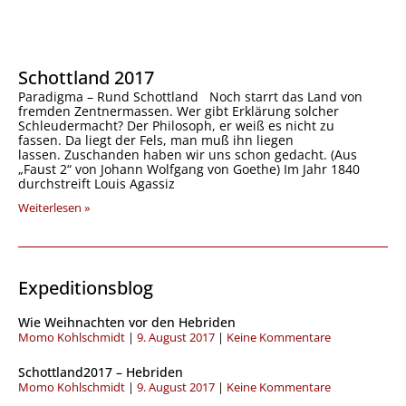
Schottland 2017
Paradigma – Rund Schottland Noch starrt das Land von
fremden Zentnermassen. Wer gibt Erklärung solcher
Schleudermacht? Der Philosoph, er weiß es nicht zu
fassen. Da liegt der Fels, man muß ihn liegen
lassen. Zuschanden haben wir uns schon gedacht. (Aus
„Faust 2“ von Johann Wolfgang von Goethe) Im Jahr 1840
durchstreift Louis Agassiz
Weiterlesen »
Expeditionsblog
S
S
S
S
S
Wie Weihnachten vor den Hebriden
e
e
e
e
e
Momo Kohlschmidt
9. August 2017
Keine Kommentare
i
i
i
i
i
t
t
t
t
t
Schottland2017 – Hebriden
e
e
e
e
e
Momo Kohlschmidt
9. August 2017
Keine Kommentare