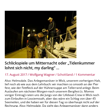
zu
Schlicks
um
Mittern
oder
„Tiden
lohnt
sich
nicht,
my
darling“
…
Schlickspiele um Mitternacht oder „Tidenkummer
lohnt sich nicht, my darling“ …
17. August 2017
/
Wolfgang Wagner
/
Schottland
/
1 Kommentar
Also: Helmsdale. Das Anlegemanöver in Wick, unserem vorherigen Halt,
lief noch ab wie aus dem Lehrbuch: wir machten so smooth an der Pier
fest, wie der Fettfleck auf der Hühnersuppe am Tellerrand anlegt. Beim
Auslaufen am nächsten Morgen-nach unserem Bergfest (s. Momos
voriger Eintrag)-raten uns die Jungs von der Lifeboat-Crew in Wick noch
zum Einlaufen in Lossiemouth, aber das wäre ein Schlag von über 45
Seemeilen, und die haben wir für diesen Tag so überhaupt nicht auf der
Rechnung. Also: Helmsdale. Da sieht das Anlegemanöver dann anders