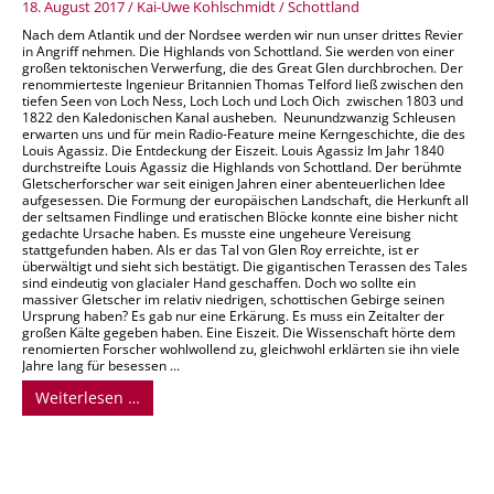
18. August 2017
/
Kai-Uwe Kohlschmidt
/
Schottland
Nach dem Atlantik und der Nordsee werden wir nun unser drittes Revier
in Angriff nehmen. Die Highlands von Schottland. Sie werden von einer
großen tektonischen Verwerfung, die des Great Glen durchbrochen. Der
renommierteste Ingenieur Britannien Thomas Telford ließ zwischen den
tiefen Seen von Loch Ness, Loch Loch und Loch Oich zwischen 1803 und
1822 den Kaledonischen Kanal ausheben. Neunundzwanzig Schleusen
erwarten uns und für mein Radio-Feature meine Kerngeschichte, die des
Louis Agassiz. Die Entdeckung der Eiszeit. Louis Agassiz Im Jahr 1840
durchstreifte Louis Agassiz die Highlands von Schottland. Der berühmte
Gletscherforscher war seit einigen Jahren einer abenteuerlichen Idee
aufgesessen. Die Formung der europäischen Landschaft, die Herkunft all
der seltsamen Findlinge und eratischen Blöcke konnte eine bisher nicht
gedachte Ursache haben. Es musste eine ungeheure Vereisung
stattgefunden haben. Als er das Tal von Glen Roy erreichte, ist er
überwältigt und sieht sich bestätigt. Die gigantischen Terassen des Tales
sind eindeutig von glacialer Hand geschaffen. Doch wo sollte ein
massiver Gletscher im relativ niedrigen, schottischen Gebirge seinen
Ursprung haben? Es gab nur eine Erkärung. Es muss ein Zeitalter der
großen Kälte gegeben haben. Eine Eiszeit. Die Wissenschaft hörte dem
renomierten Forscher wohlwollend zu, gleichwohl erklärten sie ihn viele
Jahre lang für besessen ...
Weiterlesen …