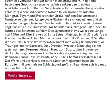
Stromless verlassen und wir fahren in die große Bucht, in der eine
besondere Geschichte versenkt ist. Wir sind gespannt, ob das
unsichtbare noch fühlbar ist. Verschiedene Karten werden heraus geholt,
Fotos verglichen und deutsche Namen fallen. Kronprinz Wilhelm,
Markgraf, Bayern und Friedrich der Große. Auf den Seekarten sind
Umrisse verzeichnet. Lange ovale Flächen, die sich uns nähern und sich
unter der ruhigen, bleiernen See befinden. Dann ist es soweit. Dietmar
sagt, das ist sie, die „Dresden“. Wir befinden uns jetzt genau darüber. Der
Umriss des Schattens auf dem Display unseres Navis weist eine Länge
von 150m und 13m Breite auf. Es ist Seiner Majestät Schiff „Dresden“, ein
Kreuzer der Kaiserlichen Marine. Schaut man in die Vitas der 71 Schiffe,
die sich 1919 hier selbst versenkten, findet man wenig Ruhmreiches, viel
Trauriges, manch Kurioses. Die „Dresden“ war eine Neuauflage eines
gleichnamigen Kreuzers, dessen Hang zum Suizid, dem Erbauer zu
denken hätte geben sollen. Das Wrack des Vorgängers liegt vor der
Robinson-Crusoe-Insel im Pazifik nahe Chile. Ebenfalls selbstversenkt.
Der Wahn und die Hybris der europäischen Majästeten hatte die
Europäer millionenhaft zur Schlachtbank geführt. Irgendwer schrieb mal,
nur der Mensch ist ...
Weiterlesen …