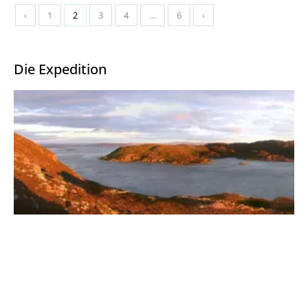
‹
1
2
3
4
…
6
›
Die Expedition