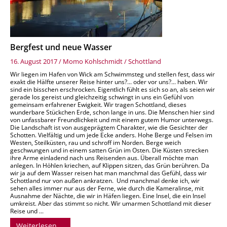
Bergfest und neue Wasser
16. August 2017
/
Momo Kohlschmidt
/
Schottland
Wir liegen im Hafen von Wick am Schwimmsteg und stellen fest, dass wir
exakt die Hälfte unserer Reise hinter uns?... oder vor uns?... haben. Wir
sind ein bisschen erschrocken. Eigentlich fühlt es sich so an, als seien wir
gerade los gereist und gleichzeitig schwingt in uns ein Gefühl von
gemeinsam erfahrener Ewigkeit. Wir tragen Schottland, dieses
wunderbare Stückchen Erde, schon lange in uns. Die Menschen hier sind
von unfassbarer Freundlichkeit und mit einem gutem Humor unterwegs.
Die Landschaft ist von ausgeprägtem Charakter, wie die Gesichter der
Schotten. Vielfältig und um jede Ecke anders. Hohe Berge und Felsen im
Westen, Steilküsten, rau und schroff im Norden. Berge weich
geschwungen und in einem satten Grün im Osten. Die Küsten strecken
ihre Arme einladend nach uns Reisenden aus. Überall möchte man
anlegen. In Höhlen kriechen, auf Klippen sitzen, das Grün berühren. Da
wir ja auf dem Wasser reisen hat man manchmal das Gefühl, dass wir
Schottland nur von außen ankratzen. Und manchmal denke ich, wir
sehen alles immer nur aus der Ferne, wie durch die Kameralinse, mit
Ausnahme der Nächte, die wir in Häfen liegen. Eine Insel, die ein Insel
umkreist. Aber das stimmt so nicht. Wir umarmen Schottland mit dieser
Reise und ...
Weiterlesen …