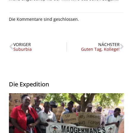
Die Kommentare sind geschlossen.
Zurück
Nä
VORIGER
NÄCHSTER
Suburbia
Guten Tag, Kollege!
Die Expedition