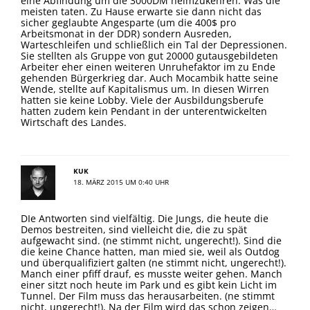
eine Abfindung um die 3000DM heimzukehren. Was die
meisten taten. Zu Hause erwarte sie dann nicht das
sicher geglaubte Angesparte (um die 400$ pro
Arbeitsmonat in der DDR) sondern Ausreden,
Warteschleifen und schließlich ein Tal der Depressionen.
Sie stellten als Gruppe von gut 20000 gutausgebildeten
Arbeiter eher einen weiteren Unruhefaktor im zu Ende
gehenden Bürgerkrieg dar. Auch Mocambik hatte seine
Wende, stellte auf Kapitalismus um. In diesen Wirren
hatten sie keine Lobby. Viele der Ausbildungsberufe
hatten zudem kein Pendant in der unterentwickelten
Wirtschaft des Landes.
KUK
18. MÄRZ 2015 UM 0:40 UHR
DIe Antworten sind vielfältig. Die Jungs, die heute die
Demos bestreiten, sind vielleicht die, die zu spät
aufgewacht sind. (ne stimmt nicht, ungerecht!). Sind die
die keine Chance hatten, man mied sie, weil als Outdog
und überqualifiziert galten (ne stimmt nicht, ungerecht!).
Manch einer pfiff drauf, es musste weiter gehen. Manch
einer sitzt noch heute im Park und es gibt kein Licht im
Tunnel. Der Film muss das herausarbeiten. (ne stimmt
nicht, ungerecht!), Na der Film wird das schon zeigen…