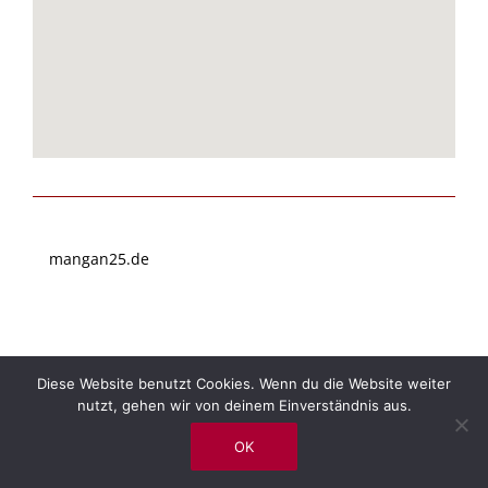
mangan25.de
Diese Website benutzt Cookies. Wenn du die Website weiter
mangan25.de
Kontakt
Impressum | Datenschutz
nutzt, gehen wir von deinem Einverständnis aus.
All rights reserved | © 2026 Mangan25
OK