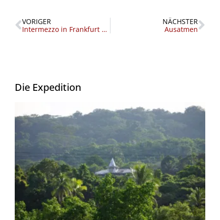
Zurück
Nä
VORIGER
NÄCHSTER
Intermezzo in Frankfurt – in to The Big 380
Ausatmen
Die Expedition