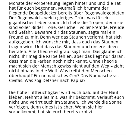
Monate der Vorbereitung liegen hinter uns und die Tat
hat für euch begonnen. Mutmaßlich brummt der
fliegende Doppeldecker bereits über Regenwaldgebieten.
Der Regenwald – welch gieriges Grün, was für ein
gigantischer Lebensraum. Ich liebe die Tropen, denn sie
sind voller Bilder, Töne, Gerüche – voller Fremde, Freude
und Gefahr. Bewahre dir das Staunen, sagte mal ein
Freund zu mir. Denn wer das Staunen verlernt, hat sich
aufgegeben. Ich wünsche mir, dass euch das Staunen
tragen wird. Und dass das Staunen und unsere Ideen
heiraten. Alle Theorie ist grau, sagt man. Das glaube ich
nicht. Ihr mag die Farbe fehlen, aber das liegt nur daran,
dass man die Farben noch nicht kennt. Ohne Theorie
macht sich der Mensch gewiss nicht auf den Weg – zieht
nicht hinaus in die Welt. Was treibt den Menschen
überhaupt? Ein nomadisches Gen? Das Nomdische vs.
Civitas. Was zog Detzner nach Papua?
Die hohe Luftfeuchtigkeit wird euch bald auf der Haut
kleben. Nehmt alles mit, was ihr bekommt. Verlauft euch
nicht und verirrt euch im Staunen. Ich werde die Sonne
verfolgen, denn eines ist sicher. Wenn sie hier
vorbeikommt, hat sie euch bereits erhitzt.