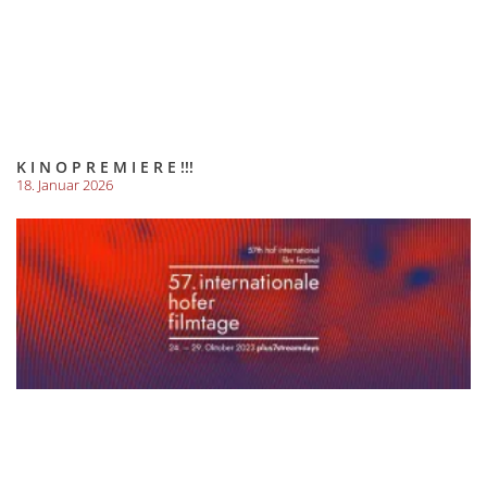
K I N O P R E M I E R E !!!
18. Januar 2026