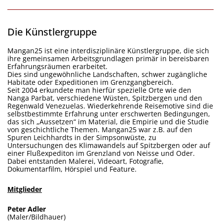
Die Künstlergruppe
Mangan25 ist eine interdisziplinäre Künstlergruppe, die sich
ihre gemeinsamen Arbeitsgrundlagen primär in bereisbaren
Erfahrungsräumen erarbeitet.
Dies sind ungewöhnliche Landschaften, schwer zugängliche
Habitate oder Expeditionen im Grenzgangbereich.
Seit 2004 erkundete man hierfür spezielle Orte wie den
Nanga Parbat, verschiedene Wüsten, Spitzbergen und den
Regenwald Venezuelas. Wiederkehrende Reisemotive sind die
selbstb
estimmte Erfahrung unter erschwerten Bedingungen,
das sich „Aussetzen“ im Material, die Empirie und die Studie
von geschichtliche Themen. Mangan25 war z.B. auf den
Spuren Leichhardts in der Simpsonwüste, zu
Untersuchungen des Klimawandels auf Spitzbergen oder auf
einer Flußexpediton im Grenzland von Neisse und Oder.
Dabei entstanden Malerei, Videoart, Fotografie,
Dokumentarfilm, Hörspiel und Feature.
Mitglieder
Peter Adler
(Maler/Bildhauer)