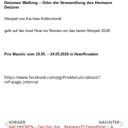
Detzman Walking – Oder die Verwandlung des Hermann
Detzner
Hörspiel von Kai-Uwe Kohlschmidt
geht auf der Insel Hvar ins Rennen um das beste Hörspiel 2018!
Prix Marulic vom 19.05. – 24.05.2018 in Hvar/Kroatien
https://www.facebook.com/pg/PrixMarulic/about/?
ref=page_internal
Zurück
N
VORIGER
NÄCHSTER
NACHHÖREN – Das bin doch bloß ich – Keyßer in Kaiser-Wilhelm-Land
Mangan25 Expedition | AMERIKA 2018