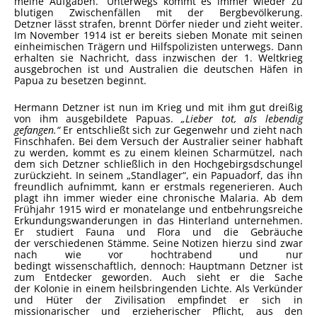
meine Aufgaben.“ Unterwegs kommt es immer wieder zu
blutigen Zwischenfällen mit der Bergbevölkerung.
Detzner lässt strafen, brennt Dörfer nieder und zieht weiter.
Im November 1914 ist er bereits sieben Monate mit seinen
einheimischen Trägern und Hilfspolizisten unterwegs. Dann
erhalten sie Nachricht, dass inzwischen der 1. Weltkrieg
ausgebrochen ist und Australien die deutschen Häfen in
Papua zu besetzen beginnt.
Hermann Detzner ist nun im Krieg und mit ihm gut dreißig
von ihm ausgebildete Papuas.
„Lieber tot, als lebendig
gefangen.“
Er entschließt sich zur Gegenwehr und zieht nach
Finschhafen. Bei dem Versuch der Australier seiner habhaft
zu werden, kommt es zu einem kleinen Scharmützel, nach
dem sich Detzner schließlich in den Hochgebirgsdschungel
zurückzieht. In seinem „Standlager“, ein Papuadorf, das ihn
freundlich aufnimmt, kann er erstmals regenerieren. Auch
plagt ihn immer wieder eine chronische Malaria. Ab dem
Frühjahr 1915 wird er monatelange und entbehrungsreiche
Erkundungswanderungen in das Hinterland unternehmen.
Er studiert Fauna und Flora und die Gebräuche
der verschiedenen Stämme. Seine Notizen hierzu sind zwar
nach wie vor hochtrabend und nur
bedingt wissenschaftlich, dennoch: Hauptmann Detzner ist
zum Entdecker geworden. Auch sieht er die Sache
der Kolonie in einem heilsbringenden Lichte. Als Verkünder
und Hüter der Zivilisation empfindet er sich in
missionarischer und erzieherischer Pflicht, aus den