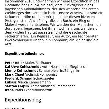
Im Sommer 2016 unternehmen wir eine Expedition in das
Hochland der Houn-Halbinsel, dem Rückzugsort eines
bayrischen Kolonialoffiziers, der sich während des ersten
Weltkrieges dort versteckt hielt. Unsere Arbeitsziele sind ein
Dokumentarfilm und ein Hörspiel über diesen bizarren
Protagonisten. Auch Fotografie, ein Buch, ein Blog und
Malerei werden entstehen. Wir werden den Menschen, die
dort leben, begegnen, bei ihnen wohnen, uns wandernd
dem wilden Habitat aussetzen und die Geschichte
recherchieren. Ein Regisseur, ein Autor, ein Fachberater,
zwei SchauspielerInnen, ein Tonmann, ein Maler und ein
Arzt.
Expeditionsteilnehmer:
Peter Adler
Maler/Bildhauer
Kai-Uwe Kohlschmidt
Autor/Komponist/Regisseur
Momo Kohlschmidt
Schauspielerin/Sängerin
Mark Chaet
Violinist/Komponist
Frederik Schmid
Schauspieler
Lukasz Majka
Kameramann
Steffen Cieplik
Kameramann/Filmemacher
Irene Preis
Expeditionsärztin
Expeditionsblog
S
S
S
S
S
S
S
S
DIE ZAHLEN