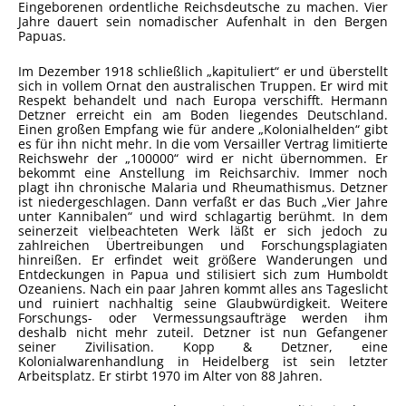
Eingeborenen ordentliche Reichsdeutsche zu machen. Vier
Jahre dauert sein nomadischer Aufenhalt in den Bergen
Papuas.
Im Dezember 1918 schließlich „kapituliert“ er und überstellt
sich in vollem Ornat den australischen Truppen. Er wird mit
Respekt behandelt und nach Europa verschifft. Hermann
Detzner erreicht ein am Boden liegendes Deutschland.
Einen großen Empfang wie für andere „Kolonialhelden“ gibt
es für ihn nicht mehr. In die vom Versailler Vertrag limitierte
Reichswehr der „100000“ wird er nicht übernommen. Er
bekommt eine Anstellung im Reichsarchiv. Immer noch
plagt ihn chronische Malaria und Rheumathismus. Detzner
ist niedergeschlagen. Dann verfaßt er das Buch „Vier Jahre
unter Kannibalen“ und wird schlagartig berühmt. In dem
seinerzeit vielbeachteten Werk läßt er sich jedoch zu
zahlreichen Übertreibungen und Forschungsplagiaten
hinreißen. Er erfindet weit größere Wanderungen und
Entdeckungen in Papua und stilisiert sich zum Humboldt
Ozeaniens. Nach ein paar Jahren kommt alles ans Tageslicht
und ruiniert nachhaltig seine Glaubwürdigkeit. Weitere
Forschungs- oder Vermessungsaufträge werden ihm
deshalb nicht mehr zuteil. Detzner ist nun Gefangener
seiner Zivilisation. Kopp & Detzner, eine
Kolonialwarenhandlung in Heidelberg ist sein letzter
Arbeitsplatz. Er stirbt 1970 im Alter von 88 Jahren.