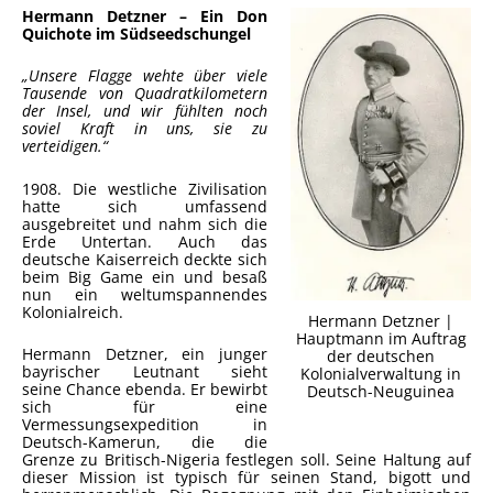
Hermann Detzner – Ein Don
Quichote im Südseedschungel
„Unsere Flagge wehte über viele
Tausende von Quadratkilometern
der Insel, und wir fühlten noch
soviel Kraft in uns, sie zu
verteidigen.“
1908. Die westliche Zivilisation
hatte sich umfassend
ausgebreitet und nahm sich die
Erde Untertan. Auch das
deutsche Kaiserreich deckte sich
beim Big Game ein und besaß
nun ein weltumspannendes
Kolonialreich.
Hermann Detzner |
Hauptmann im Auftrag
Hermann Detzner, ein junger
der deutschen
bayrischer Leutnant sieht
Kolonialverwaltung in
seine Chance ebenda. Er bewirbt
Deutsch-Neuguinea
sich für eine
Vermessungsexpedition in
Deutsch-Kamerun, die die
Grenze zu Britisch-Nigeria festlegen soll. Seine Haltung auf
dieser Mission ist typisch für seinen Stand, bigott und