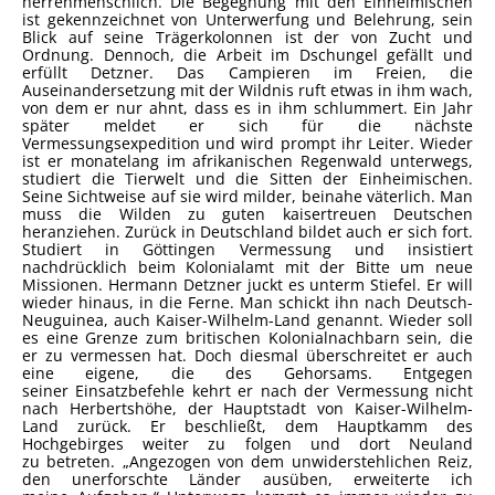
herrenmenschlich. Die Begegnung mit den Einheimischen
ist gekennzeichnet von Unterwerfung und Belehrung, sein
Blick auf seine Trägerkolonnen ist der von Zucht und
Ordnung. Dennoch, die Arbeit im Dschungel gefällt und
erfüllt Detzner. Das Campieren im Freien, die
Auseinandersetzung mit der Wildnis ruft etwas in ihm wach,
von dem er nur ahnt, dass es in ihm schlummert. Ein Jahr
später meldet er sich für die nächste
Vermessungsexpedition und wird prompt ihr Leiter. Wieder
ist er monatelang im afrikanischen Regenwald unterwegs,
studiert die Tierwelt und die Sitten der Einheimischen.
Seine Sichtweise auf sie wird milder, beinahe väterlich. Man
muss die Wilden zu guten kaisertreuen Deutschen
heranziehen. Zurück in Deutschland bildet auch er sich fort.
Studiert in Göttingen Vermessung und insistiert
nachdrücklich beim Kolonialamt mit der Bitte um neue
Missionen. Hermann Detzner juckt es unterm Stiefel. Er will
wieder hinaus, in die Ferne. Man schickt ihn nach Deutsch-
Neuguinea, auch Kaiser-Wilhelm-Land genannt. Wieder soll
es eine Grenze zum britischen Kolonialnachbarn sein, die
er zu vermessen hat. Doch diesmal überschreitet er auch
eine eigene, die des Gehorsams. Entgegen
seiner Einsatzbefehle kehrt er nach der Vermessung nicht
nach Herbertshöhe, der Hauptstadt von Kaiser-Wilhelm-
Land zurück. Er beschließt, dem Hauptkamm des
Hochgebirges weiter zu folgen und dort Neuland
zu betreten. „Angezogen von dem unwiderstehlichen Reiz,
den unerforschte Länder ausüben, erweiterte ich