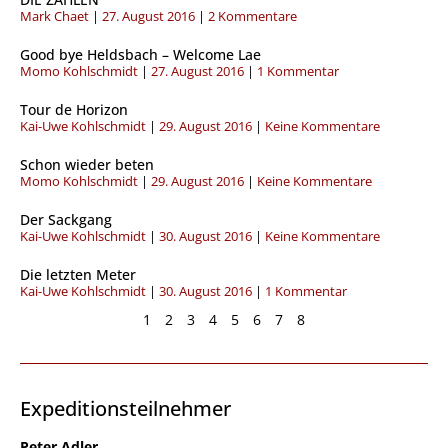
e
e
e
e
e
e
e
e
Mark Chaet
27. August 2016
2 Kommentare
i
i
i
i
i
i
i
i
t
t
t
t
t
t
t
t
Good bye Heldsbach – Welcome Lae
e
e
e
e
e
e
e
e
Momo Kohlschmidt
27. August 2016
1 Kommentar
Tour de Horizon
Kai-Uwe Kohlschmidt
29. August 2016
Keine Kommentare
Schon wieder beten
Momo Kohlschmidt
29. August 2016
Keine Kommentare
Der Sackgang
Kai-Uwe Kohlschmidt
30. August 2016
Keine Kommentare
Die letzten Meter
Kai-Uwe Kohlschmidt
30. August 2016
1 Kommentar
1
2
3
4
5
6
7
8
Expeditionsteilnehmer
Peter Adler