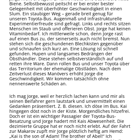
Biene. Selbstbewusst peitscht er bei erster bester
Gelegenheit mit überhöhter Geschwindigkeit in einen
Slum. Ein staubiger Weg – gerade breit genug für
unseren Toyota-Bus. Augenmaß und infrastrukturelle
Experimentierfreude sind gefragt. Links und rechts sitzen
Menschen im Staub und offerieren Obst. Jorge hat keinen
Vitaminbedarf. Ich mittlerweile schon, denn Jorge rast
auf einen Bus zu, der seinerseits auch nicht bremst. Nun
stehen sich die geschundenen Blechkisten gegenüber
und schnaufen sich kurz an. Eine Lösung ist schnell
gefunden. Hupen und langsames Bedrängen der
Obsthändler. Diese stehen selbstverständlich auf und
retten ihre Ware. Dann rollen Bus und unser Toyota über
das Territorium der ehemalige Obstläden. Nach dem
Zeitverlust dieses Manövers erhöht Jorge die
Geschwindigkeit. Wir kommen tatsächlich ohne
nennenswerte Schäden an.
Ich mag Jorge, weil er herzlich lachen kann und mir als
seinen Beifahrer gern lautstark und unvermittelt einen
Gedanken präsentiert. Z. B. diesen. Ich döse im Bus. Kai
hingegen döst noch in der Kiste. Morgendliches hitzefrei.
Doch er ist ein wichtiger Passagier der Toyota-Bus-
Besatzung und Jorge hadert mit Kais Abwesenheit. Die
dezimierte Gruppe hat er noch nicht erlebt. Auf der Fahrt
zur Makarov zupft mir Jorge plötzlich heftig am Hemd:
„Kai is the son of Adam! The brother of Abel!“ Ich