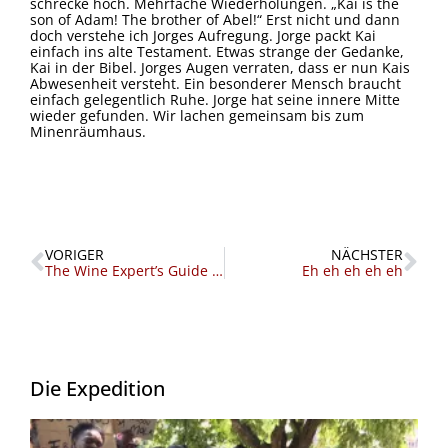
schrecke hoch. Mehrfache Wiederholungen. „Kai is the
son of Adam! The brother of Abel!“ Erst nicht und dann
doch verstehe ich Jorges Aufregung. Jorge packt Kai
einfach ins alte Testament. Etwas strange der Gedanke,
Kai in der Bibel. Jorges Augen verraten, dass er nun Kais
Abwesenheit versteht. Ein besonderer Mensch braucht
einfach gelegentlich Ruhe. Jorge hat seine innere Mitte
wieder gefunden. Wir lachen gemeinsam bis zum
Minenräumhaus.
Zurück
Nä
VORIGER
NÄCHSTER
The Wine Expert’s Guide to Mozambique
Eh eh eh eh eh
Die Expedition