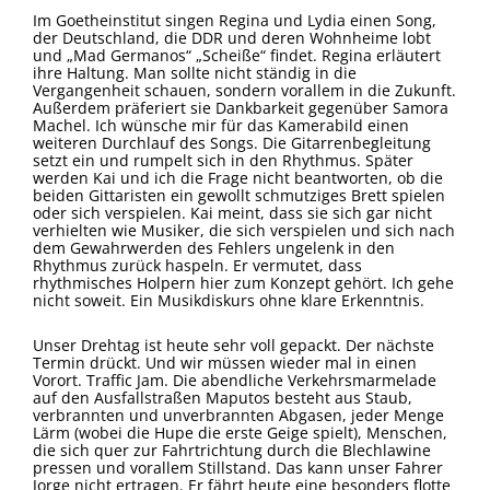
Im Goetheinstitut singen Regina und Lydia einen Song,
der Deutschland, die DDR und deren Wohnheime lobt
und „Mad Germanos“ „Scheiße“ findet. Regina erläutert
ihre Haltung. Man sollte nicht ständig in die
Vergangenheit schauen, sondern vorallem in die Zukunft.
Außerdem präferiert sie Dankbarkeit gegenüber Samora
Machel. Ich wünsche mir für das Kamerabild einen
weiteren Durchlauf des Songs. Die Gitarrenbegleitung
setzt ein und rumpelt sich in den Rhythmus. Später
werden Kai und ich die Frage nicht beantworten, ob die
beiden Gittaristen ein gewollt schmutziges Brett spielen
oder sich verspielen. Kai meint, dass sie sich gar nicht
verhielten wie Musiker, die sich verspielen und sich nach
dem Gewahrwerden des Fehlers ungelenk in den
Rhythmus zurück haspeln. Er vermutet, dass
rhythmisches Holpern hier zum Konzept gehört. Ich gehe
nicht soweit. Ein Musikdiskurs ohne klare Erkenntnis.
Unser Drehtag ist heute sehr voll gepackt. Der nächste
Termin drückt. Und wir müssen wieder mal in einen
Vorort. Traffic Jam. Die abendliche Verkehrsmarmelade
auf den Ausfallstraßen Maputos besteht aus Staub,
verbrannten und unverbrannten Abgasen, jeder Menge
Lärm (wobei die Hupe die erste Geige spielt), Menschen,
die sich quer zur Fahrtrichtung durch die Blechlawine
pressen und vorallem Stillstand. Das kann unser Fahrer
Jorge nicht ertragen. Er fährt heute eine besonders flotte