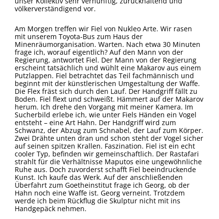
unser Kollektiv sehr vernünftig, zurückhaltend und
völkerverständigend vor.
Am Morgen treffen wir Fiel von Nukleo Arte. Wir rasen
mit unserem Toyota-Bus zum Haus der
Minenräumorganisation. Warten. Nach etwa 30 Minuten
frage ich, worauf eigentlich? Auf den Mann von der
Regierung, antwortet Fiel. Der Mann von der Regierung
erscheint tatsächlich und wühlt eine Makarov aus einem
Putzlappen. Fiel betrachtet das Teil fachmännisch und
beginnt mit der künstlerischen Umgestaltung der Waffe.
Die Flex fräst sich durch den Lauf. Der Handgriff fällt zu
Boden. Fiel flext und schweißt. Hämmert auf der Makarov
herum. Ich drehe den Vorgang mit meiner Kamera. Im
Sucherbild erlebe ich, wie unter Fiels Händen ein Vogel
entsteht – eine Art Hahn. Der Handgriff wird zum
Schwanz, der Abzug zum Schnabel, der Lauf zum Körper.
Zwei Drähte unten dran und schon steht der Vogel sicher
auf seinen spitzen Krallen. Faszination. Fiel ist ein echt
cooler Typ, befinden wir gemeinschaftlich. Der Rastafari
strahlt für die Verhältnisse Maputos eine ungewöhnliche
Ruhe aus. Doch zuvorderst schafft Fiel beeindruckende
Kunst. Ich kaufe das Werk. Auf der anschließenden
Überfahrt zum Goetheinstitut frage ich Georg, ob der
Hahn noch eine Waffe ist. Georg verneint. Trotzdem
werde ich beim Rückflug die Skulptur nicht mit ins
Handgepäck nehmen.