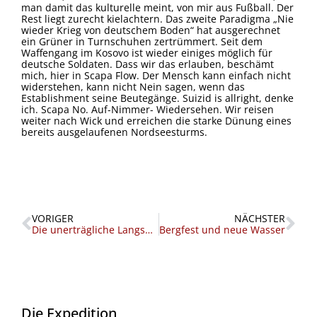
man damit das kulturelle meint, von mir aus Fußball. Der
Rest liegt zurecht kielachtern. Das zweite Paradigma „Nie
wieder Krieg von deutschem Boden“ hat ausgerechnet
ein Grüner in Turnschuhen zertrümmert. Seit dem
Waffengang im Kosovo ist wieder einiges möglich für
deutsche Soldaten. Dass wir das erlauben, beschämt
mich, hier in Scapa Flow. Der Mensch kann einfach nicht
widerstehen, kann nicht Nein sagen, wenn das
Establishment seine Beutegänge. Suizid is allright, denke
ich. Scapa No. Auf-Nimmer- Wiedersehen. Wir reisen
weiter nach Wick und erreichen die starke Dünung eines
bereits ausgelaufenen Nordseesturms.
Zurück
Nä
VORIGER
NÄCHSTER
Die unerträgliche Langsamkeit des Seins
Bergfest und neue Wasser
Die Expedition