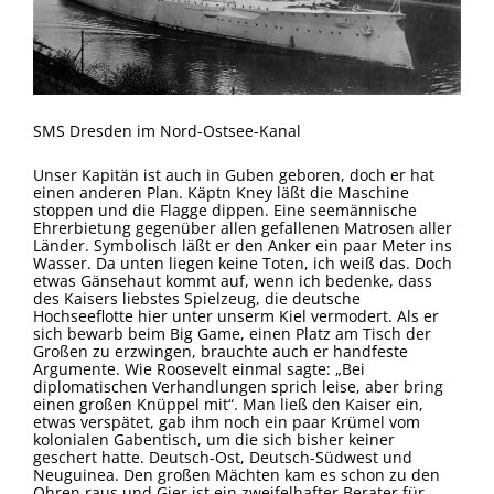
SMS Dresden im Nord-Ostsee-Kanal
Unser Kapitän ist auch in Guben geboren, doch er hat
einen anderen Plan. Käptn Kney läßt die Maschine
stoppen und die Flagge dippen. Eine seemännische
Ehrerbietung gegenüber allen gefallenen Matrosen aller
Länder. Symbolisch läßt er den Anker ein paar Meter ins
Wasser. Da unten liegen keine Toten, ich weiß das. Doch
etwas Gänsehaut kommt auf, wenn ich bedenke, dass
des Kaisers liebstes Spielzeug, die deutsche
Hochseeflotte hier unter unserm Kiel vermodert. Als er
sich bewarb beim Big Game, einen Platz am Tisch der
Großen zu erzwingen, brauchte auch er handfeste
Argumente. Wie Roosevelt einmal sagte: „Bei
diplomatischen Verhandlungen sprich leise, aber bring
einen großen Knüppel mit“. Man ließ den Kaiser ein,
etwas verspätet, gab ihm noch ein paar Krümel vom
kolonialen Gabentisch, um die sich bisher keiner
geschert hatte. Deutsch-Ost, Deutsch-Südwest und
Neuguinea. Den großen Mächten kam es schon zu den
Ohren raus und Gier ist ein zweifelhafter Berater für