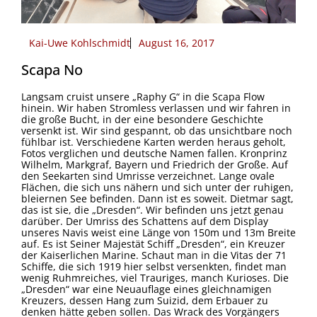
Kai-Uwe Kohlschmidt
August 16, 2017
Scapa No
Langsam cruist unsere „Raphy G“ in die Scapa Flow
hinein. Wir haben Stromless verlassen und wir fahren in
die große Bucht, in der eine besondere Geschichte
versenkt ist. Wir sind gespannt, ob das unsichtbare noch
fühlbar ist. Verschiedene Karten werden heraus geholt,
Fotos verglichen und deutsche Namen fallen. Kronprinz
Wilhelm, Markgraf, Bayern und Friedrich der Große. Auf
den Seekarten sind Umrisse verzeichnet. Lange ovale
Flächen, die sich uns nähern und sich unter der ruhigen,
bleiernen See befinden. Dann ist es soweit. Dietmar sagt,
das ist sie, die „Dresden“. Wir befinden uns jetzt genau
darüber. Der Umriss des Schattens auf dem Display
unseres Navis weist eine Länge von 150m und 13m Breite
auf. Es ist Seiner Majestät Schiff „Dresden“, ein Kreuzer
der Kaiserlichen Marine. Schaut man in die Vitas der 71
Schiffe, die sich 1919 hier selbst versenkten, findet man
wenig Ruhmreiches, viel Trauriges, manch Kurioses. Die
„Dresden“ war eine Neuauflage eines gleichnamigen
Kreuzers, dessen Hang zum Suizid, dem Erbauer zu
denken hätte geben sollen. Das Wrack des Vorgängers