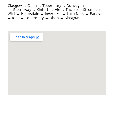
Glasgow → Oban → Tobermory → Dunvegan
→
Stornoway → Kinlochbervie → Thurso → Stromness →
Wick → Helmsdale → Inverness → Loch Ness → Banavie
→ Iona → Tobermory → Oban → Glasgow