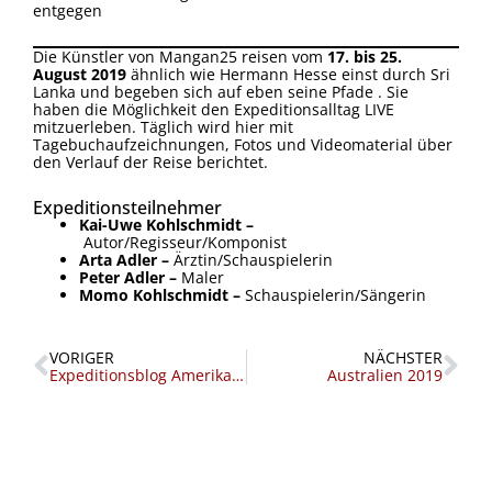
entgegen
Die Künstler von Mangan25 reisen vom
17. bis 25.
August 2019
ähnlich wie Hermann Hesse einst durch Sri
Lanka und begeben sich auf eben seine Pfade . Sie
haben die Möglichkeit den Expeditionsalltag LIVE
mitzuerleben. Täglich wird hier mit
Tagebuchaufzeichnungen, Fotos und Videomaterial über
den Verlauf der Reise berichtet.
Expeditionsteilnehmer
Kai-Uwe Kohlschmidt –
Autor/Regisseur/Komponist
Arta Adler –
Ärztin/Schauspielerin
Peter Adler –
Maler
Momo Kohlschmidt –
Schauspielerin/Sängerin
Zurück
Nä
VORIGER
NÄCHSTER
Expeditionsblog Amerika 2018
Australien 2019