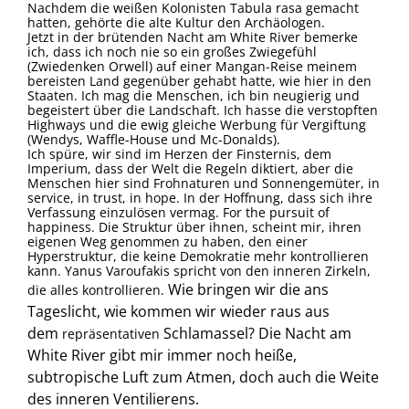
Nachdem die weißen Kolonisten Tabula rasa gemacht
hatten, gehörte die alte Kultur den Archäologen.
Jetzt in der brütenden Nacht am White River bemerke
ich, dass ich noch nie so ein großes Zwiegefühl
(Zwiedenken Orwell) auf einer Mangan-Reise meinem
bereisten Land gegenüber gehabt hatte, wie hier in den
Staaten. Ich mag die Menschen, ich bin neugierig und
begeistert über die Landschaft. Ich hasse die verstopften
Highways und die ewig gleiche Werbung für Vergiftung
(Wendys, Waffle-House und Mc-Donalds).
Ich spüre, wir sind im Herzen der Finsternis, dem
Imperium, dass der Welt die Regeln diktiert, aber die
Menschen hier sind Frohnaturen und Sonnengemüter, in
service, in trust, in hope. In der Hoffnung, dass sich ihre
Verfassung einzulösen vermag. For the pursuit of
happiness. Die Struktur über ihnen, scheint mir, ihren
eigenen Weg genommen zu haben, den einer
Hyperstruktur, die keine Demokratie mehr kontrollieren
kann. Yanus Varoufakis spricht von den inneren Zirkeln,
Wie bringen wir die ans
die alles kontrollieren.
Tageslicht, wie kommen wir wieder raus aus
dem
Schlamassel? Die Nacht am
repräsentativen
White River gibt mir immer noch heiße,
subtropische Luft zum Atmen, doch auch die Weite
des inneren Ventilierens.