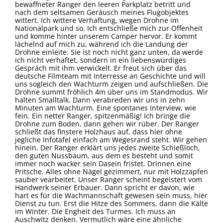
bewaffneter Ranger den leeren Parkplatz betritt und
nach dem seltsamen Geräusch meines Flugobjektes
wittert. Ich wittere Verhaftung, wegen Drohne im
Nationalpark und so. Ich entschließe mich zur Offenheit
und komme hinter unserem Camper hervor. Er kommt
lächelnd auf mich zu, während ich die Landung der
Drohne einleite. Sie ist noch nicht ganz unten, da werde
ich nicht verhaftet, sondern in ein liebenswürdiges
Gespräch mit ihm verwickelt. Er freut sich über das
deutsche Filmteam mit Interresse an Geschichte und will
uns sogleich den Wachturm zeigen und aufschließen. Die
Drohne summt fröhlich 4m über uns im Standmodus. Wir
halten Smalltalk. Dann verabreden wir uns in zehn
Minuten am Wachturm. Eine spontanes Interview, wie
fein. Ein netter Ranger, spitzenmäßig! Ich bringe die
Drohne zum Boden, dann gehen wir rüber. Der Ranger
schließt das finstere Holzhaus auf, dass hier ohne
jegliche Infotafel einfach am Wegesrand steht. Wir gehen
hinein. Der Ranger erklärt uns jedes zweite Schießloch,
den guten Nussbaum, aus dem es besteht und somit
immer noch wacker sein Dasein fristet. Drinnen eine
Pritsche. Alles ohne Nägel gezimmert, nur mit Holzzapfen
sauber vearbeitet. Unser Ranger scheint begeistert vom
Handwerk seiner Erbauer. Dann spricht er davon, wie
hart es für die Wachmannschaft gewesen sein muss, hier
Dienst zu tun. Erst die Hitze des Sommers, dann die Kälte
im Winter. Die Engheit des Turmes. Ich muss an
Auschwitz denken. Vermutlich wäre eine ähnliche