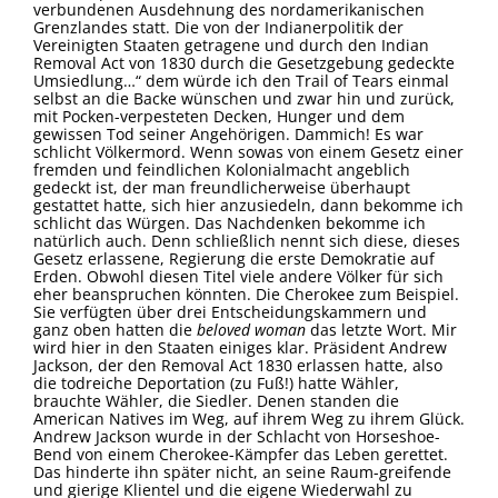
verbundenen Ausdehnung des nordamerikanischen
Grenzlandes statt. Die von der Indianerpolitik der
Vereinigten Staaten getragene und durch den Indian
Removal Act von 1830 durch die Gesetzgebung gedeckte
Umsiedlung…“ dem würde ich den Trail of Tears einmal
selbst an die Backe wünschen und zwar hin und zurück,
mit Pocken-verpesteten Decken, Hunger und dem
gewissen Tod seiner Angehörigen. Dammich! Es war
schlicht Völkermord. Wenn sowas von einem Gesetz einer
fremden und feindlichen Kolonialmacht angeblich
gedeckt ist, der man freundlicherweise überhaupt
gestattet hatte, sich hier anzusiedeln, dann bekomme ich
schlicht das Würgen. Das Nachdenken bekomme ich
natürlich auch. Denn schließlich nennt sich diese, dieses
Gesetz erlassene, Regierung die erste Demokratie auf
Erden. Obwohl diesen Titel viele andere Völker für sich
eher beanspruchen könnten. Die Cherokee zum Beispiel.
Sie verfügten über drei Entscheidungskammern und
ganz oben hatten die
beloved woman
das letzte Wort. Mir
wird hier in den Staaten einiges klar. Präsident Andrew
Jackson, der den Removal Act 1830 erlassen hatte, also
die todreiche Deportation (zu Fuß!) hatte Wähler,
brauchte Wähler, die Siedler. Denen standen die
American Natives im Weg, auf ihrem Weg zu ihrem Glück.
Andrew Jackson wurde in der Schlacht von Horseshoe-
Bend von einem Cherokee-Kämpfer das Leben gerettet.
Das hinderte ihn später nicht, an seine Raum-greifende
und gierige Klientel und die eigene Wiederwahl zu