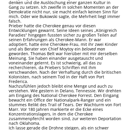
denken und die Auslöschung einer ganzen Kultur in
Gang zu setzen. Ich zweifle in solchen Momenten an der
Demokratie nicht nur, sie macht einfach keinen Sinn für
mich. Oder wie Bukowski sagte, die Mehrheit liegt immer
falsch.
Prieber hatte die Cherokee genau vor diesen
Entwicklungen gewarnt. Seine Ideen seines „Königreich
Paradies“ hingegen fussten sicher zu großen Teilen auf
seinen Erfahrungen als Cherokee-Mann. Er war
adoptiert, hatte eine Cherokee-Frau, mit ihr zwei Kinder
und als Berater von Chief Moytoy ein
beloved man
geworden. Thomas Belt war hierüber mit mir derselben
Meinung. Sie haben einander ausgetauscht und
voneinander gelernt. Es ist schwierig, all das zu
recherchieren, da Priebers Schriften mit ihm
verschwanden. Nach der Verhaftung durch die britischen
Kolonisten, nach seinem Tod in der Haft von Port
Frederica.
Nachzufühlen jedoch bleibt eine Menge und auch zu
verstehen. Wie gestern in Delano, Tennessie. Wir drehten
am Eingang des National Cherokee Forrest. Den Eingang
bewacht ein Office der Nationalpark-Ranger und ein
stummes Relikt des Trail of Tears. Der Wachturm von Fort
Marr. Vor 180 Jahren markierte er die Ecke eines
Konzentrationslagers, in dem die Cherokee
zusammenpfercht worden sind, zur weiteren Deportation
nach Oklahoma.
Ich lasse gerade die Drohne steigen, als ein schwer