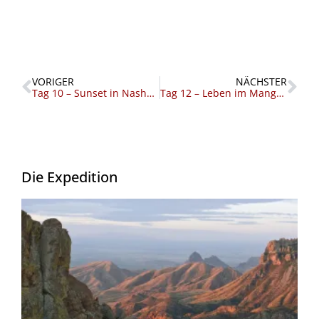
Zurück
Nä
VORIGER
NÄCHSTER
Tag 10 – Sunset in Nashville
Tag 12 – Leben im Mangan-Labor
Die Expedition