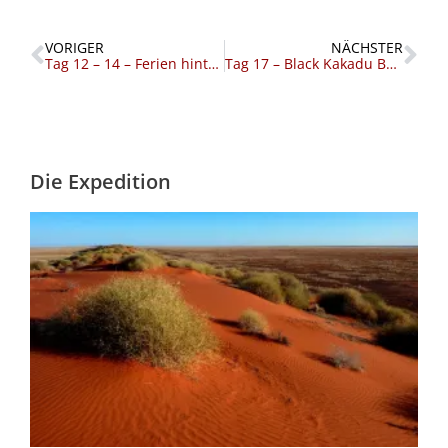
Zurück
Nä
VORIGER
NÄCHSTER
Tag 12 – 14 – Ferien hinter Stacheldraht
Tag 17 – Black Kakadu Ballet
Die Expedition