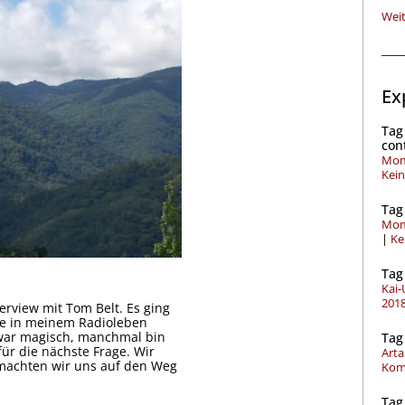
Weit
Ex
Tag
con
Mom
Kei
Tag
Mom
Ke
Tag
Kai
201
erview mit Tom Belt. Es ging
abe in meinem Radioleben
 war magisch, manchmal bin
Tag
ür die nächste Frage. Wir
Arta
machten wir uns auf den Weg
Kom
Tag