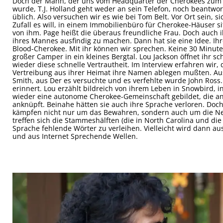
Doch der Mann, der uns vom Headquarter der Cherokees zum G
wurde, T.J. Holland geht weder an sein Telefon, noch beantwort
üblich. Also versuchen wir es wie bei Tom Belt. Vor Ort sein, 
Zufall es will, in einem Immobilienbüro für Cherokee-Häuser s
von ihm. Page heißt die überaus freundliche Frau. Doch auch i
ihres Mannes ausfindig zu machen. Dann hat sie eine Idee. Ihr
Blood-Cherokee. Mit ihr können wir sprechen. Keine 30 Minute
großer Camper in ein kleines Bergtal. Lou Jackson öffnet ihr 
wieder diese schnelle Vertrautheit. Im Interview erfahren wir,
Vertreibung aus ihrer Heimat ihre Namen ablegen mußten. Aus
Smith, aus Der es versuchte und es verfehlte wurde John Ross
erinnert. Lou erzählt bildreich von ihrem Leben in Snowbird, i
wieder eine autonome Cherokee-Gemeinschaft gebildet, die a
anknüpft. Beinahe hätten sie auch ihre Sprache verloren. Doch
kämpfen nicht nur um das Bewahren, sondern auch um die Ne
treffen sich die Stammeshälften (die in North Carolina und di
Sprache fehlende Wörter zu verleihen. Vielleicht wird dann a
und aus Internet Sprechende Wellen.