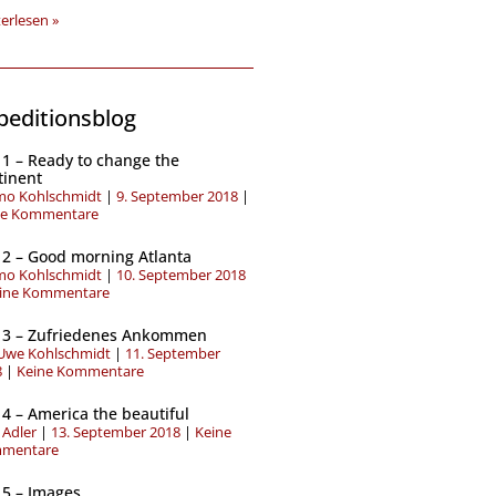
erlesen »
peditionsblog
Seite
Seite
Seite
Seite
 1 – Ready to change the
tinent
o Kohlschmidt
9. September 2018
ne Kommentare
 2 – Good morning Atlanta
o Kohlschmidt
10. September 2018
ine Kommentare
 3 – Zufriedenes Ankommen
-Uwe Kohlschmidt
11. September
8
Keine Kommentare
 4 – America the beautiful
 Adler
13. September 2018
Keine
mentare
 5 – Images