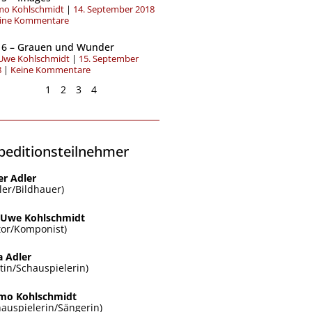
o Kohlschmidt
14. September 2018
ine Kommentare
 6 – Grauen und Wunder
-Uwe Kohlschmidt
15. September
8
Keine Kommentare
1
2
3
4
peditionsteilnehmer
er Adler
ler/Bildhauer)
-Uwe Kohlschmidt
tor/Komponist)
a Adler
ztin/Schauspielerin)
o Kohlschmidt
hauspielerin/Sängerin)