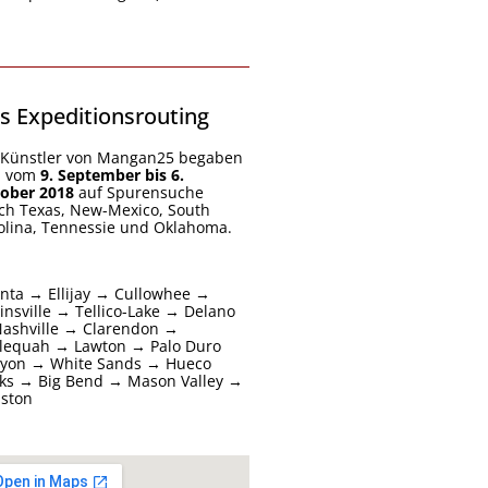
s Expeditionsrouting
 Künstler von Mangan25 begaben
h vom
9. September bis 6.
ober 2018
auf Spurensuche
ch Texas, New-Mexico, South
olina, Tennessie und Oklahoma.
anta → Ellijay → Cullowhee →
insville → Tellico-Lake → Delano
ashville → Clarendon →
lequah → Lawton → Palo Duro
yon → White Sands → Hueco
ks → Big Bend → Mason Valley →
ston