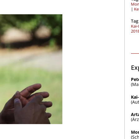
Mom
Ke
Tag
Kai
201
Ex
Pet
(Ma
Kai
(Au
Art
(Är
Mom
(Sc