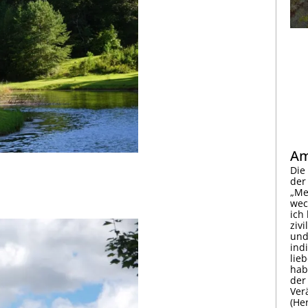
Am
Die
der
„Me
wec
ich
ziv
und
ind
lieb
hab
der 
Ver
(He