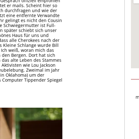
espräch offiziell empfohlen
et er mails. Scheint hier so
sich durchfragen und wie der
itzt eine entfernte Verwandte
hr gelingt es nicht den Cousin
e Schwiegermutter ist Full-
n später schiebt sich unser
schönes Haus für uns und
 dass alle Cherokees nach der
 Kleine Schlange wurde Bill
. Ich weiß, woran mich das
n den Bergen. Dort hat sich
n das alte Leben des Stammes
 Aktivisten wie Lou Jackson
ubelebung. Zweimal im Jahr
e in Oklahoma) um der
us Computer Tippender Spiegel
m