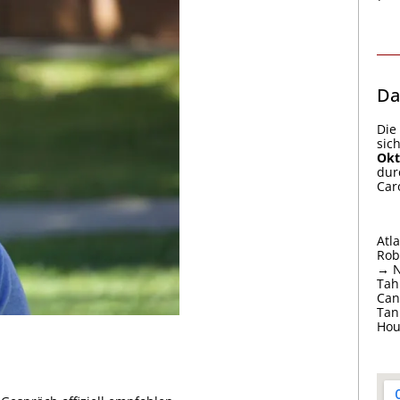
Da
Die
sic
Okt
dur
Car
Atl
Rob
→ N
Tah
Can
Tan
Hou