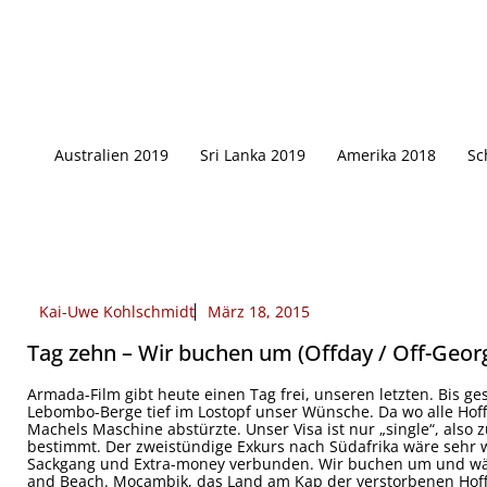
Zum
Inhalt
springen
Australien 2019
Sri Lanka 2019
Amerika 2018
Sc
Kai-Uwe Kohlschmidt
März 18, 2015
Tag zehn – Wir buchen um (Offday / Off-Geor
Armada-Film gibt heute einen Tag frei, unseren letzten. Bis g
Lebombo-Berge tief im Lostopf unser Wünsche. Da wo alle Ho
Machels Maschine abstürzte. Unser Visa ist nur „single“, also 
bestimmt. Der zweistündige Exkurs nach Südafrika wäre sehr w
Sackgang und Extra-money verbunden. Wir buchen um und wäh
and Beach. Mocambik, das Land am Kap der verstorbenen Hoffnu