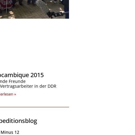
cambique 2015
mde Freunde
 Vertragsarbeiter in der DDR
erlesen »
peditionsblog
Seite
Seite
Seite
Seite
Seite
Seite
Seite
 Minus 12