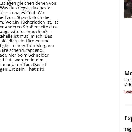
 Auslagen gleichen denen von
Was de kriegst, das haste.
für schmales Geld. Wir
nell zum Strand, doch die
. Wo ein Tücherladen ist, ist
er anderen Straßenseite aus.
lange wird er brauchen? –
ehalle ist muslimisch. Das
 plötzlich ein Lärmen und
Und gleich einer Fata Morgana
 kreischend, tanzend,
erade hier beim Schneider
nd Lutz werden in den
lm und um Ton. Das ist
en Ort sein. That`s it!
Mo
Fre
Die
Weit
Ex
Tag