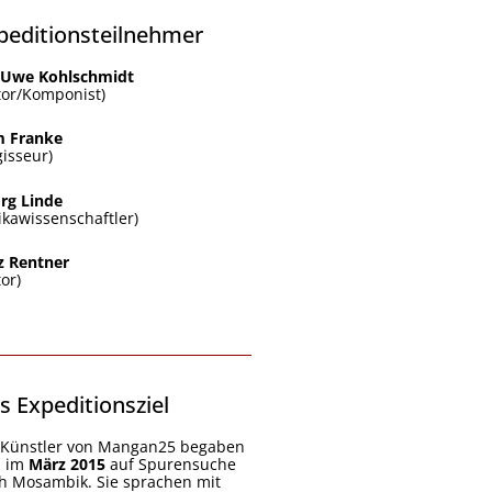
peditionsteilnehmer
-Uwe Kohlschmidt
tor/Komponist)
 Franke
gisseur)
rg Linde
rikawissenschaftler)
z Rentner
or)
s Expeditionsziel
 Künstler von Mangan25 begaben
h im
März 2015
auf Spurensuche
h Mosambik. Sie sprachen mit