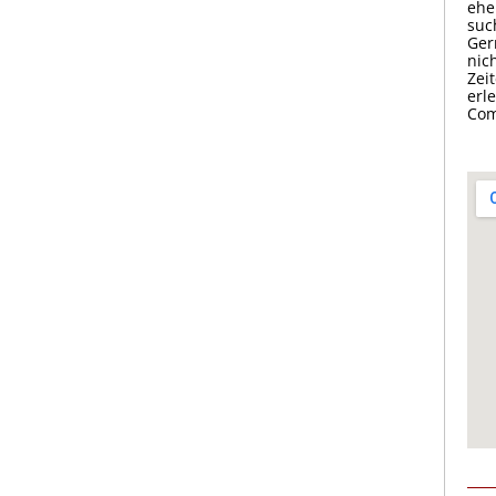
ehe
suc
Ger
nic
Zei
erl
Com