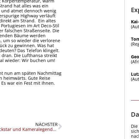
t Körpertemperatur, warm
Strand hat alles was ein
Ex
t und atmet dennoch wenig
ierspurige Highway verläuft
direkt am Strand. Ein altes
Kai
 Portugiesen im Art Deco-Stil
(Au
er falschen Straßenseite. Die
denden Bäume werden
Tom
, um so wieder die verlorene
(Re
rück zu gewinnen. Was hat
deuten? Das Telefon klingelt.
 dran. Die Lufthansa streikt
Geo
al wieder: Wir buchen um!
(Af
eht nun am späten Nachmittag
Lut
n heimwärts. Gute Reise
(Aut
 Es war ein Fest mit Ihnen.
Da
Nächster
NÄCHSTER
Die
Erfolgsautor, Rockstar und Kameralegende – Reflektionen
sic
nac