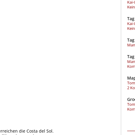
Kai
Kei
Tag
Kai
Kei
Tag
Man
Tag
Man
Kom
Map
Tom
2 K
Gro
Tom
Kom
rreichen die Costa del Sol.