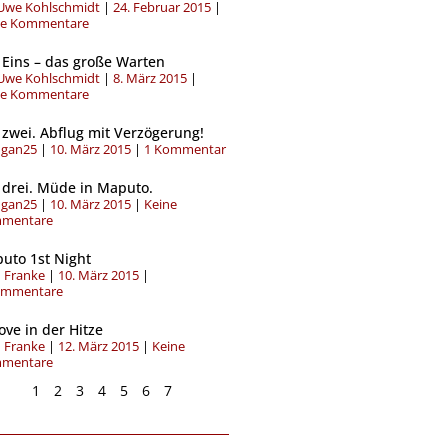
-Uwe Kohlschmidt
24. Februar 2015
ne Kommentare
 Eins – das große Warten
-Uwe Kohlschmidt
8. März 2015
ne Kommentare
 zwei. Abflug mit Verzögerung!
gan25
10. März 2015
1 Kommentar
 drei. Müde in Maputo.
gan25
10. März 2015
Keine
mentare
uto 1st Night
 Franke
10. März 2015
ommentare
ove in der Hitze
 Franke
12. März 2015
Keine
mentare
1
2
3
4
5
6
7