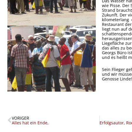
Das Wasser ha
wie Pisse. Der 
Strand brauch
Zukunft. Der v
kilometerlang 
Restaurant der
liegt nun auf d
schattenspen
herausgerissen
Liegefläche zu
das alles zu be
Georgs Büro ist
und es heißt m
Sein Flieger g
und wir müsse
Genosse Linde!
Zurück
VORIGER
Alles hat ein Ende,