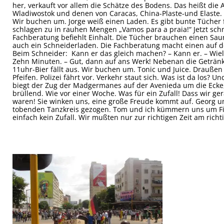
her, verkauft vor allem die Schätze des Bodens. Das heißt die
Wladiwostok und denen von Caracas, China-Plaste-und Elaste. 
Wir buchen um. Jorge weiß einen Laden. Es gibt bunte Tücher 
schlagen zu in rauhen Mengen „Vamos para a praia!“ Jetzt sch
Fachberatung befiehlt Einhalt. Die Tücher brauchen einen Saum
auch ein Schneiderladen. Die Fachberatung macht einen auf d
Beim Schneider: Kann er das gleich machen? – Kann er. – Wie
Zehn Minuten. – Gut, dann auf ans Werk! Nebenan die Getränk
11uhr-Bier fällt aus. Wir buchen um. Tonic und Juice. Draußen
Pfeifen. Polizei fährt vor. Verkehr staut sich. Was ist da los? 
biegt der Zug der Madgermanes auf der Avenieda um die Ecke,
brüllend. Wie vor einer Woche. Was für ein Zufall! Dass wir g
waren! Sie winken uns, eine große Freude kommt auf. Georg u
tobenden Tanzkreis gezogen. Tom und ich kümmern uns um Fi
einfach kein Zufall. Wir mußten nur zur richtigen Zeit am richtig