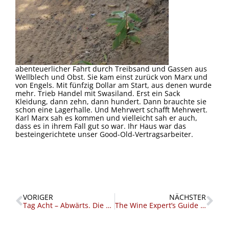
abenteuerlicher Fahrt durch Treibsand und Gassen aus
Wellblech und Obst. Sie kam einst zurück von Marx und
von Engels. Mit fünfzig Dollar am Start, aus denen wurde
mehr. Trieb Handel mit Swasiland. Erst ein Sack
Kleidung, dann zehn, dann hundert. Dann brauchte sie
schon eine Lagerhalle. Und Mehrwert schafft Mehrwert.
Karl Marx sah es kommen und vielleicht sah er auch,
dass es in ihrem Fall gut so war. Ihr Haus war das
besteingerichtete unser Good-Old-Vertragsarbeiter.
Zurück
Nä
VORIGER
NÄCHSTER
Tag Acht – Abwärts. Die schauderhaften Routinen.
The Wine Expert’s Guide to Mozambique