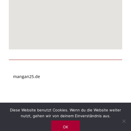
mangan25.de
Diese Website benutzt Cookies. Wenn du die Website weiter
mangan25.de
Kontakt
Impressum | Datenschutz
nutzt, gehen wir von deinem Einverständnis aus.
All rights reserved | © 2026 Mangan25
OK